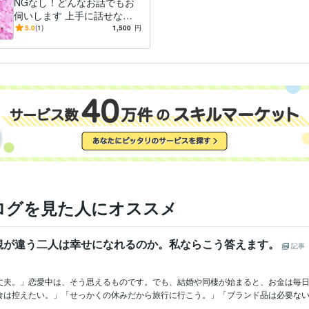
NGなし！どんなお話でもお
伺いします 上手に話せなく
ても大丈夫。安心して話して
5.0
(1)
1,500
円
ください。
ログを見た人にオススメ
観が違う二人は幸せになれるのか。私ならこう答えます。
記事
丈夫。」恋愛中は、そう思えるものです。でも、結婚や同棲が始まると、お金は毎
食は控えたい。」「せっかくの休みだから旅行に行こう。」「ブランド品は必要ない。