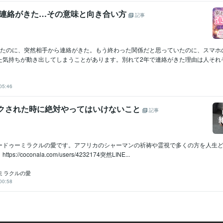
で連絡がきた…その意味と向き合い方
記事
ったのに、突然相手から連絡がきた。もう終わった関係だと思っていたのに、スマホ
気持ちが動き出してしまうことがあります。別れて2年で連絡がきた理由は人それぞれ
05:46
ックされた時に絶対やってはいけないこと
記事
ードゥーミラクルの愛です。アフリカのシャーマンの祈祷や霊視で多くの方を人生
://coconala.com/users/4232174突然LINE...
ミラクルの愛
00:58