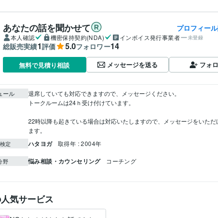
あなたの話を聞かせて
プロフィール
本人確認
機密保持契約(NDA)
インボイス発行事業者
未登録
1
5.0
14
総販売実績
評価
フォロワー
メッセージを送る
フォ
無料で見積り相談
ュール
退席していても対応できますので、メッセージください。

トークルームは24ｈ受け付けています。

22時以降も起きている場合は対応いたしますので、メッセージをいただ
ます。
ハタヨガ
取得年 : 2004年
検定
悩み相談・カウンセリング
コーチング
分野
の人気サービス