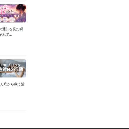
の通知を見た瞬
で...
どん底から救う活