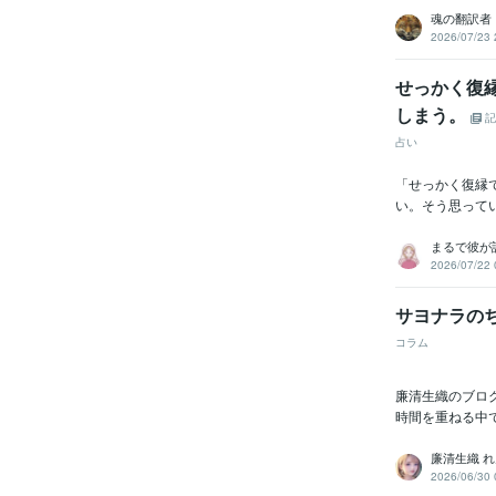
魂の翻訳者 R
2026/07/23 
せっかく復
しまう。
記
占い
「せっかく復縁
い。そう思って
まるで彼が
2026/07/22 
サヨナラの
コラム
廉清生織のブロ
時間を重ねる中
廉清生織 れ
2026/06/30 