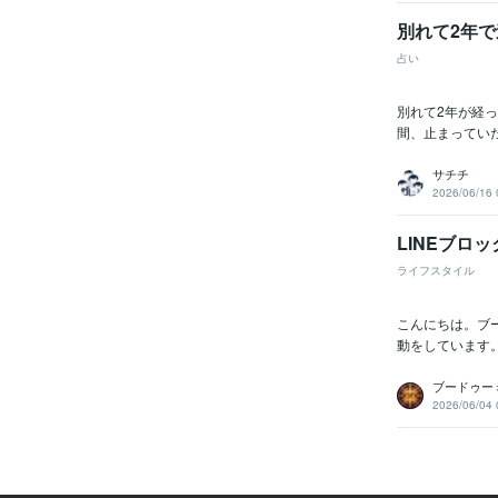
別れて2年
占い
別れて2年が経
間、止まっていた
サチチ
2026/06/16 
LINEブロ
ライフスタイル
こんにちは。ブ
動をしています。https
ブードゥー
2026/06/04 