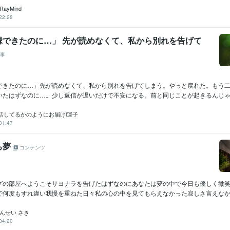
ayMind
22:28
縁できたのに…」 先が読めなくて、私から別れを告げて
事
できたのに…」先が読めなくて、私から別れを告げてしまう。やっと戻れた。もう
いたはずなのに…。少し返信が遅いだけで不安になる。前と同じことが起きるんじゃな
話してるかのようにお届けl運子
01:47
ち夢
コンテンツ
グの部屋へようこそサヨナラを告げたはずなのにあなたは夢の中で今日も優しく微
で何度もすれ違い我慢を重ねた日々私の心の中を見てもらえなかった寂しさ言えなかっ
んせい さき
04:20