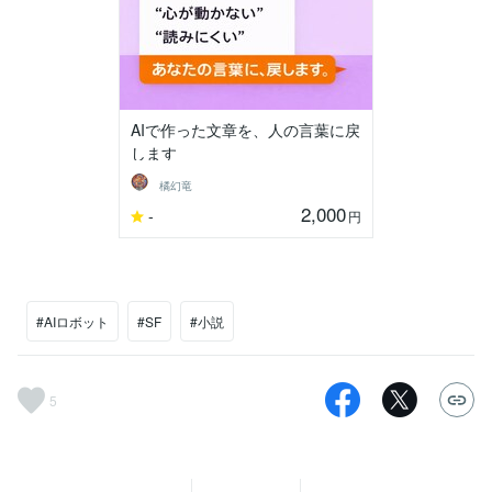
AIで作った文章を、人の言葉に戻
します
橘幻竜
2,000
-
円
#AIロボット
#SF
#小説
5