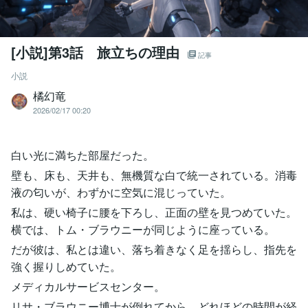
[小説]第3話 旅立ちの理由
記事
小説
橘幻竜
2026/02/17 00:20
白い光に満ちた部屋だった。
壁も、床も、天井も、無機質な白で統一されている。消毒
液の匂いが、わずかに空気に混じっていた。
私は、硬い椅子に腰を下ろし、正面の壁を見つめていた。
横では、トム・ブラウニーが同じように座っている。
だが彼は、私とは違い、落ち着きなく足を揺らし、指先を
強く握りしめていた。
メディカルサービスセンター。
リサ・ブラウニー博士が倒れてから、どれほどの時間が経