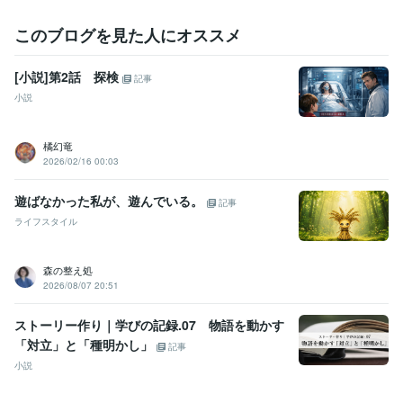
このブログを見た人にオススメ
[小説]第2話 探検
記事
小説
橘幻竜
2026/02/16 00:03
遊ばなかった私が、遊んでいる。
記事
ライフスタイル
森の整え処
2026/08/07 20:51
ストーリー作り｜学びの記録.07 物語を動かす
「対立」と「種明かし」
記事
小説