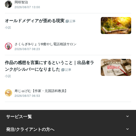
岡咲智治
2026/08/07 13:00
オールドメディアが歪める現実
記事
小説
さくらぎ☕りょう⛎癒やし電話相談サロン
2026/08/07 08:23
作品の感想を言葉にするということ｜出品者ラ
ンクがシルバーになりました
記事
小説
寿じゅげむ【作家・元国語科教員】
2026/08/07 06:53