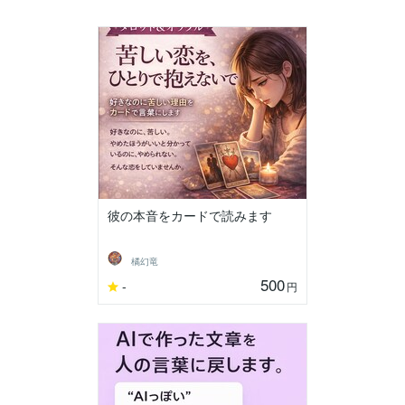
彼の本音をカードで読みます
橘幻竜
500
-
円