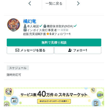
一覧に戻る
橘幻竜
本人確認
機密保持契約(NDA)
インボイス発行事業者
未登録
総販売実績
0
評価
0.0
フォロワー
1
無料で見積り相談
メッセージを送る
フォロー
1
スケジュール
随時対応可　