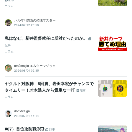
コラム
ハルマ✨関西の傾聴マスター
2024/07/12 23:59
私はなぜ、新井監督就任に反対だったのか。
記事
コラム
em2magic エムツーマジック
2026/08/04 02:35
ヤクルト対阪神 6回裏、岩田幸宏がチャンスで
タイムリー！才木浩人から貴重な一打
記事
コラム
dott design
2026/07/31 14:14
#07）首位攻防戦⚾️💥
記事