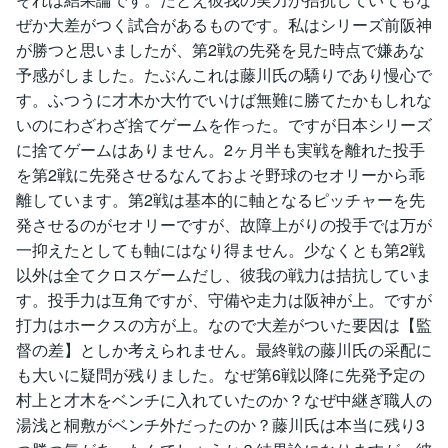
ぜか大差がつく試合があるものです。私はシリーズ前阪神
が勝つと思いましたが、第2戦の先発を見た時点で嫌あな
予感がしました。たぶんこれは藤川氏の驕りであり慢心で
す。ふつうに才木か大竹でいけば無難に勝てたかもしれな
いのにわざわざ捨てゲームを作った。ですが日本シリーズ
に捨てゲームはありません。2ヶ月半も実戦を離れた投手
を第2戦に先発させるなんておよそ野球のセオリーから乖
離しています。第2戦は基本的に軸となるピッチャーを先
発させるのがセオリーですが、故障上がりの投手では万が
一抑えたとしても軸にはなり得ません。少なくとも第2戦
以外は全てクロスゲームだし、彼我の戦力は拮抗していま
す。投手力は互角ですが、守備や走力は阪神が上。ですが
打力はホークスの方が上。なので大差がついた要因は【監
督の差】としか考えられません。最終戦の藤川氏の采配に
も大いに疑問が残りました。なぜ第6戦以降に先発予定の
村上と才木をベンチに入れていたのか？なぜ中継ぎ職人の
湯浅と桐敷がベンチ外だったのか？藤川氏は本当に残り3