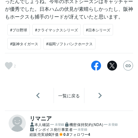
ったんでしょうね。今年のポストシーズンはキャッチャー
が優秀でした。日本ハムの伏見が素晴らしかったし、阪神
もホークスも捕手のリードが冴えていたと思います。
#プロ野球
#クライマックスシリーズ
#日本シリーズ
#阪神タイガース
#福岡ソフトバンクホークス
2
一覧に戻る
リマニア
本人確認
機密保持契約(NDA)
未登録
未登録
インボイス発行事業者
未登録
総販売実績
0
評価
0.0
フォロワー
4