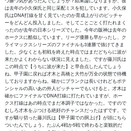
つ勝つ気があったんでしょうか？結果論になりますが、彼
は去年の小久保氏と同じ采配ミスを犯しています。小久保
氏はDNA打線を甘く見ていたのか育成上がりのピッチャ
ーをどんどん投入しました。そしてことごとく打たれまく
ったのが去年の日本シリーズでした。今年の阪神は去年の
ホークスに酷似しています。リーグ優勝も早かったし、ク
ライマックスシリーズのファイナルも3連勝で抜けてきま
した。少なくとも初戦を終えた時点ではまだどちらに波が
来たかよくわからない状況に見えました。ですが藤川氏は
この時点で【うちに波が来た】と早合点したんでしょう
ね。甲子園に戻れば才木と高橋と大竹が万全の状態で待機
しておりますからね。確かにブランクは長いけれどもポテ
ンシャルの高いあの外人ピッチャーでもいけると。才木は
確かにファイナルでDNA打線に打たれていますが、ホー
クス打線はあの時点でまだ本調子ではなかった。ですので
むしろ才木をぶつける絶好のチャンスだったはずです。で
すが驕り切った藤川氏は【甲子園での胴上げ】が頭にちら
ついたんでしょう。たぶん4戦か5戦で終わると楽観的だ