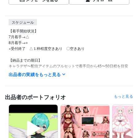
スケジュール
【着手開始状況】

7月着手→△

8月着手→○

×受付終了　△１枠程度空きあり　〇空きあり

【納品までの期日】

キャラデザ〜配信アイテムのフルセットで着手日から45〜50日程を目安
としてお考え下さい。

出品者の実績をもっと見る
着手日の目安はご購入前にお気軽にご相談ください。（購入日＝着手日
ではございませんのでご注意ください）

キャラデザイン、モデリングが複雑な場合、修正回数などにより納品ま
での期日は変更になることもございます。その場合はご相談の上スケジ
出品者のポートフォリオ
もっと見る
ュールを再設定させていただきます。

※「ご確認依頼→ご確認のお返事完了」は約２日の想定のスケジュール感
になります。（ご確認にお時間がかかる見込みがある際は事前にお伝え
いただけますとスケジュールに反映いたします）

【満枠時のご予約について】

満枠時のご予約も承っております。メッセージよりお気軽のお申し付け