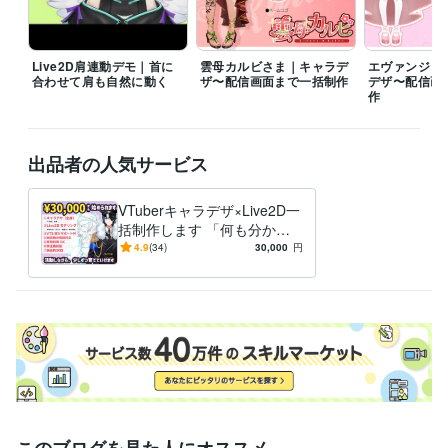
ください

【リピートに関して】

Live2D肩連動デモ｜首に
雲母カルビさま｜キャラデ
エヴァンジェ
リピーター様による、ブラッシュアップ、新規衣装、プランアップ、オ
合わせて肩も自然に動く
ザ〜配信画面まで一括制作
デザ〜配信画
プション追加のご依頼も喜んで承ります。出来る限り優先的に受注対応
作
いたします

【ご質問に関して】

出品者の人気サービス
どんなことでもお気軽にお尋ねください。基本24時間以内にご返信いた
します

土日祝：返信遅くなりますが対応可です。平日：21:00以降の返信になる
VTuberキャラデザ×Live2D一
こともございます
括制作します 「何も分から
ない」からで大丈夫。デビュ
4.9
(34)
30,000
円
経験職種
ーまでずっと隣にいます
デザイナー / グラフィックデザイナー
経験年数 : 28年
イラストレーター・漫画家 / イラストレーター
経験年数 : 4年
イラストレーター・漫画家 / キャラクターデザイナー
経験年数 : 4年
イラストレーター・漫画家 / キャラクターモデラー
経験年数 : 4年
マーケティング / 商品企画・開発
経験年数 : 15年
資格・検定
メンタルケア心理士
取得年 : 2018年
ビジネス・クリエイティブツール
このブログを見た人にオススメ