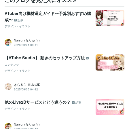
Adobe Photoshop:28年
Adobe Illustrator:28年
CLIP STUDIO PAINT:4年
Live2D:3年
Adobe After Effects:15年
VTuber向け機材選定ガイド〜予算別おすすめ構
Vtube Studio:3年
成〜
記事
得意分野
デザイン・イラスト
イラスト作成・漫画制作
VTuber向けLive2D制作
イラスト
キャラクターデザイン
Vtuber
Live2D
立ち絵
モデリング
Naryu（なりゅう）
配信
歌ってみた
2026/03/21 00:11
【VTube Studio】 動きのセットアップ方法
コンテンツ
デザイン・イラスト
きらるら ＠Live2D
2025/09/05 04:42
他のLive2Dサービスとどう違うの？
記事
デザイン・イラスト
Naryu（なりゅう）
2025/06/22 23:47