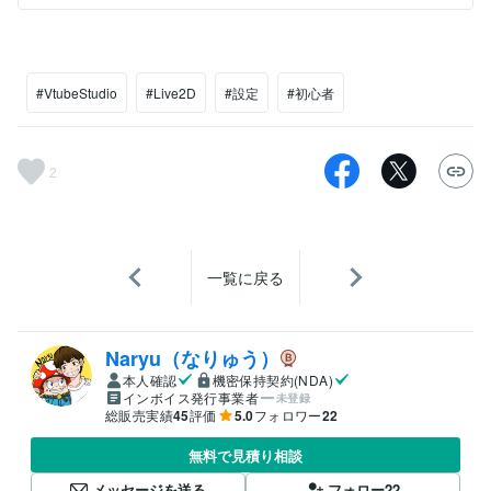
#VtubeStudio
#Live2D
#設定
#初心者
2
一覧に戻る
Naryu（なりゅう）
本人確認
機密保持契約(NDA)
インボイス発行事業者
未登録
総販売実績
45
評価
5.0
フォロワー
22
無料で見積り相談
メッセージを送る
フォロー
22