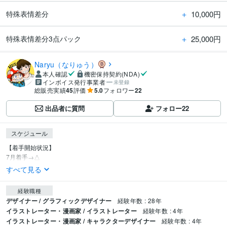
＋
10,000円
特殊表情差分
＋
25,000円
特殊表情差分3点パック
Naryu（なりゅう）
本人確認
機密保持契約(NDA)
インボイス発行事業者
未登録
総販売実績
45
評価
5.0
フォロワー
22
出品者に質問
フォロー
22
スケジュール
【着手開始状況】

7月着手→△
すべて見る
経験職種
デザイナー / グラフィックデザイナー
経験年数 : 28年
イラストレーター・漫画家 / イラストレーター
経験年数 : 4年
イラストレーター・漫画家 / キャラクターデザイナー
経験年数 : 4年