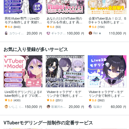
男性Vtuber専門｜Live2D
あなただけのVTuber用の
企業VTuber並み！ロゴ、S
モデル制作します 実績17
モデルを作成します 高ク
Dキャラも制作します デ
00件以上｜全工程対応・
オリティな自分だけのモ
ビュー徹底サポート！満
5.0
(643)
5.0
(53)
5.0
(154)
著作権譲渡込｜初心者も
デルを作成させていただ
足いくまで修正無制限、
20,000
100,000
110,000
安心
きます！
著作権譲渡
ユウシイ＠Vtuber制作
ギャラクシー 伊藤
Rei ★
円
円
円
お気に入り登録が多いサービス
Live2DモデリングによるV
Vtuberキャラデザ・モデ
Vtuberキャラデザ～モデ
tuber制作します プロ実績
リング全て制作します 男
リング全て制作します イ
7年以上のLive2Dモデリン
性女性キャラどちらも得
ラストのみ・モデリング
5.0
(430)
5.0
(251)
5.0
(362)
グによるVtuber
意です♪イラストのみモデ
のみのご依頼も可能で
150,000
20,000
60,000
リングのみ可
す。
いしこ（ISHICO）
彩瀬川カトレア
塩漬け
円
円
円
VTuberモデリング一括制作の定番サービス