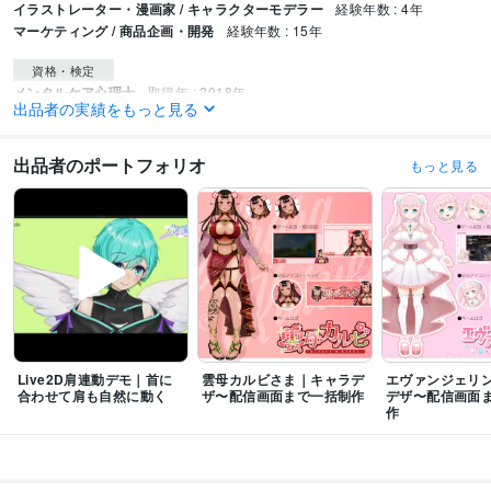
イラストレーター・漫画家 / キャラクターモデラー
経験年数 : 4年
マーケティング / 商品企画・開発
経験年数 : 15年
資格・検定
メンタルケア心理士
取得年 : 2018年
出品者の実績をもっと見る
ビジネス・クリエイティブツール
Adobe Photoshop:28年
Adobe Illustrator:28年
CLIP STUDIO PAINT:4年
出品者のポートフォリオ
もっと見る
Live2D:3年
Adobe After Effects:15年
Vtube Studio:3年
得意分野
イラスト作成・漫画制作
VTuber向けLive2D制作
イラスト
キャラクターデザイン
Vtuber
Live2D
立ち絵
モデリング
配信
歌ってみた
Live2D肩連動デモ｜首に
雲母カルビさま｜キャラデ
エヴァンジェリ
合わせて肩も自然に動く
ザ〜配信画面まで一括制作
デザ〜配信画面
作