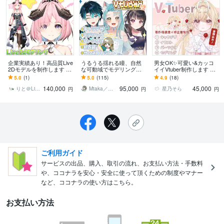
企業実績あり！高品質Live
うるうる揺れる瞳、自然
男女OK✨可愛い&カッコ
2Dモデルを制作します 最
な可動域でモデリングし
イイVtuber制作します 先
高品質の仕上がりは動画
ます モデリングのみもO
着2名様！1万円OFF&表情
5.0
(1)
5.0
(115)
4.9
(18)
を是非ごらんください！
K！丁寧なヒアリングでご
4点付/著作権譲渡/修正無
140,000
95,000
45,000
案内致します◎
制限
りと＠Live2dモデラー
Mtaka／えむたか｜イラストレーター
星乃そら
円
円
円
ご利用ガイド
サービスの出品、購入、取引の流れ、お支払い方法・手数料
や、ココナラを安心・安全に使って頂くための制度やマナー
など、ココナラの使い方はこちら。
お支払い方法