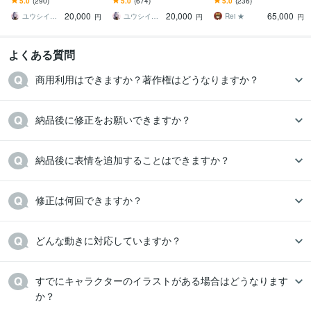
5.0
(290)
5.0
(674)
5.0
(236)
｜世界観統一｜初心者丸
作権譲渡込｜初心者も安
対応・著作権譲渡込｜初
20,000
20,000
65,000
投げOK
心
心者も安心
ユウシイ＠Vtuber制作
ユウシイ＠Vtuber制作
Rei ★
円
円
円
よくある質問
商用利用はできますか？著作権はどうなりますか？
納品後に修正をお願いできますか？
納品後に表情を追加することはできますか？
修正は何回できますか？
どんな動きに対応していますか？
すでにキャラクターのイラストがある場合はどうなります
か？