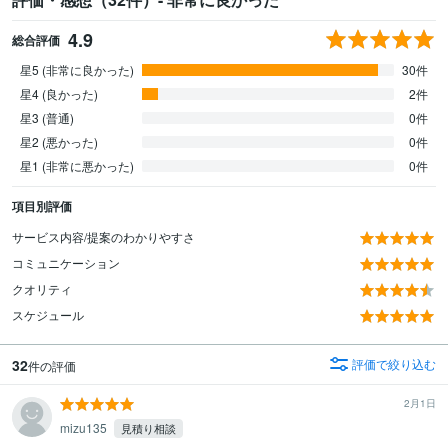
4.9
総合評価
星5 (非常に良かった)
30件
星4 (良かった)
2件
星3 (普通)
0件
星2 (悪かった)
0件
星1 (非常に悪かった)
0件
項目別評価
サービス内容/提案のわかりやすさ
コミュニケーション
クオリティ
スケジュール
32
評価で絞り込む
件の評価
2月1日
mizu135
見積り相談