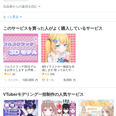
出品者からの返信を読む
もっと見る
このサービスを買った人がよく購入しているサービス
フルスクラッチ3Dモデル
MVイラストや一枚絵を作
をお作りします お手軽に3
成します 歌ってみたやボ
DVTuberになれます♪
カロ曲のサムネ、mv用の
5.0
(4)
4.9
(48)
イラスト、1枚絵等
130,000
6,000
なちや3DCG
音々丸
円
円
VTuberモデリング一括制作の人気サービス