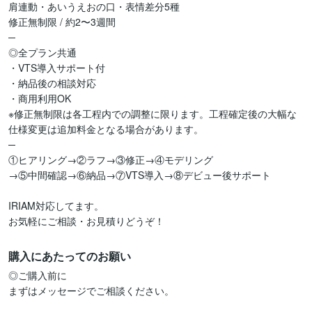
肩連動・あいうえおの口・表情差分5種

修正無制限 / 約2〜3週間

─

◎全プラン共通

・VTS導入サポート付

・納品後の相談対応

・商用利用OK

※修正無制限は各工程内での調整に限ります。工程確定後の大幅な
仕様変更は追加料金となる場合があります。

─

①ヒアリング→②ラフ→③修正→④モデリング

→⑤中間確認→⑥納品→⑦VTS導入→⑧デビュー後サポート

IRIAM対応してます。

お気軽にご相談・お見積りどうぞ！
購入にあたってのお願い
◎ご購入前に

まずはメッセージでご相談ください。
