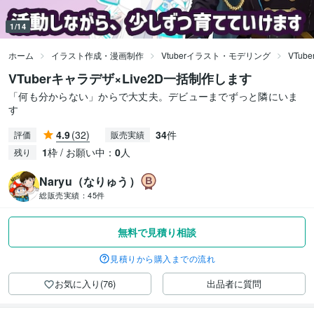
1/14
ホーム
イラスト作成・漫画制作
Vtuberイラスト・モデリング
VTu
VTuberキャラデザ×Live2D一括制作します
「何も分からない」からで大丈夫。デビューまでずっと隣にいま
す
4.9
(32)
34
件
評価
販売実績
1
枠 / お願い中：
0
人
残り
Naryu（なりゅう）
総販売実績：
45件
無料で見積り相談
見積りから購入までの流れ
お気に入り(76)
出品者に質問