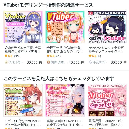
VTuberモデリング一括制作の関連サービス
Vtuberデビュー応援!!全工
全行程一括でVtuberを制
かわいいミニキャラモデ
程制作します Live2Dモデ
作します あなたの「なり
ルをイラストから作りま
ル・表情差分・著作権譲
たい」をお手伝いしま
す 表情キー３つ付き！Vtu
5.0
(82)
5.0
(51)
5.0
(6)
渡込!!
す！
ber・配信者さんにオスス
30,000
40,000
30,000
メ！
ミモネモ＠Vtuber制作
芳野 染芽衣（よしの そめい）
不死奇ヨンシィ・鳥島いずみ
円
円
円
このサービスを見た人はこちらもチェックしています
ロゴ・SD付きでVtuberデ
実績1700件！Live2Dモデ
最高品質！VTuberデビュ
ビュー素材制作します モ
ル全工程制作します 全工
ーに必要な全て揃います
デル・ロゴ・SD全部入り
程完結｜修正無制限｜著
実績1500件以上｜全工程