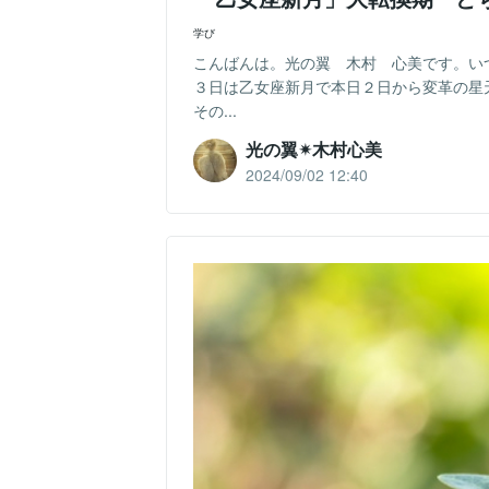
学び
こんばんは。光の翼 木村 心美です。い
３日は乙女座新月で本日２日から変革の星
その...
光の翼✴︎木村心美
2024/09/02 12:40