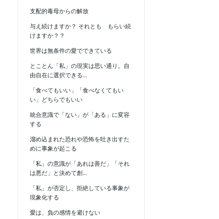
支配的毒母からの解放
与え続けますか？ それとも もらい続
けますか？？
世界は無条件の愛でできている
とことん「私」の現実は思い通り。自
由自在に選択できる...
「食べてもいい」「食べなくてもい
い」どちらでもいい
統合意識で「ない」が「ある」に変容
する
溜め込まれた恐れや恐怖を吐き出すた
めに事象が起こる
「私」の意識が「あれは善だ」「それ
は悪だ」と決めて創...
「私」が否定し、拒絶している事象が
現象化する
愛は、負の感情を避けない