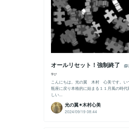
オールリセット！強制終了
学び
こんにちは。光の翼 木村 心美です。い
瓶座に戻り本格的に始まる１１月風の時代
しい...
光の翼✴︎木村心美
2024/09/19 08:44