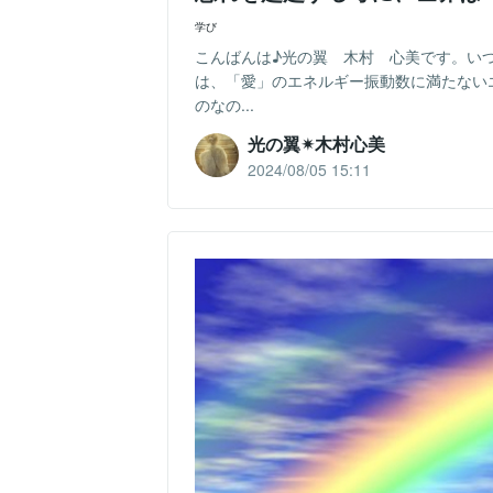
学び
こんばんは♪光の翼 木村 心美です。い
は、「愛」のエネルギー振動数に満たない
のなの...
光の翼✴︎木村心美
2024/08/05 15:11