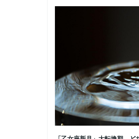
「乙女座新月」大転換期 ど