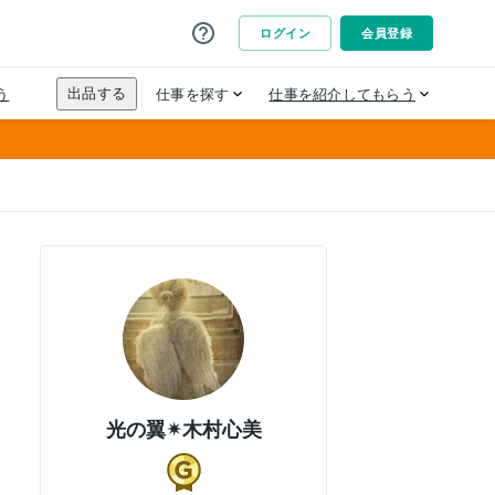
光の翼✴︎木村心美