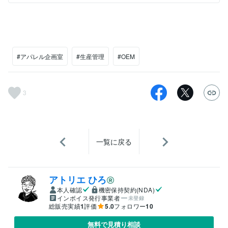
#アパレル企画室
#生産管理
#OEM
3
一覧に戻る
アトリエ ひろ
本人確認
機密保持契約(NDA)
インボイス発行事業者
未登録
総販売実績
1
評価
5.0
フォロワー
10
無料で見積り相談