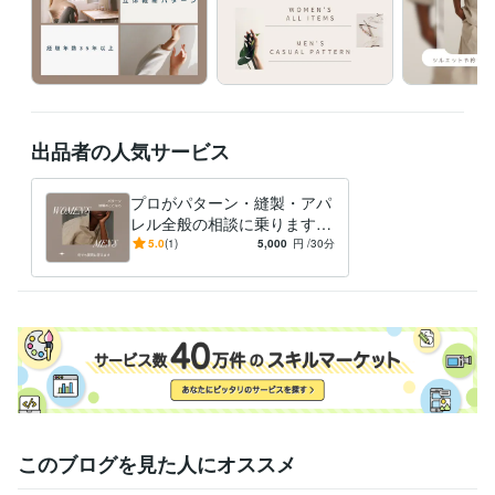
出品者の人気サービス
プロがパターン・縫製・アパ
レル全般の相談に乗ります
パターン、縫製、アパレル全
5.0
(1)
5,000
円
/30分
般。あなたの疑問にプロが答
えます
このブログを見た人にオススメ