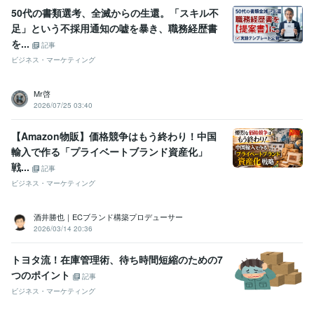
50代の書類選考、全滅からの生還。「スキル不
足」という不採用通知の嘘を暴き、職務経歴書
を...
記事
ビジネス・マーケティング
Mr啓
2026/07/25 03:40
【Amazon物販】価格競争はもう終わり！中国
輸入で作る「プライベートブランド資産化」
戦...
記事
ビジネス・マーケティング
酒井勝也｜ECブランド構築プロデューサー
2026/03/14 20:36
トヨタ流！在庫管理術、待ち時間短縮のための7
つのポイント
記事
ビジネス・マーケティング