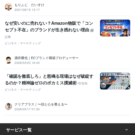
もりふじ だいすけ
2021/08/15 13:17
なぜ安いのに売れない？Amazon物販で「コン
セプト不在」のブランドが生き残れない理由
記事
ビジネス・マーケティング
酒井勝也｜ECブランド構築プロデューサー
2026/03/23 16:40
​「確認を徹底しろ」と怒鳴る現場はなぜ破綻す
るのか？精神論ゼロのポカミス撲滅術
告知
ビジネス・マーケティング
クリアプラス｜〜頭と心を整える〜
2026/05/17 01:30