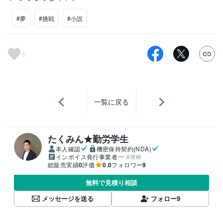
#夢
#挑戦
#小説
5
一覧に戻る
たくみん★勤労学生
本人確認
機密保持契約(NDA)
インボイス発行事業者
未登録
総販売実績
0
評価
0.0
フォロワー
9
無料で見積り相談
メッセージを送る
フォロー
9