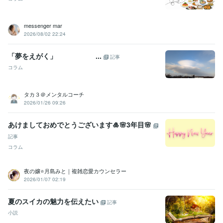
messenger mar
2026/08/02 22:24
「夢をえがく」 ...
記事
コラム
タカ３＠メンタルコーチ
2026/01/26 09:26
あけましておめでとうございます🎍🌸3年目🌸
記事
コラム
夜の嬢⭐月島みと｜複雑恋愛カウンセラー
2026/01/07 02:19
夏のスイカの魅力を伝えたい
記事
小説