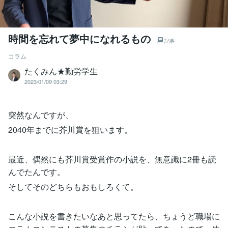
時間を忘れて夢中になれるもの
記事
コラム
たくみん★勤労学生
2023/01/09 03:29
突然なんですが、
2040年までに芥川賞を狙います。
最近、偶然にも芥川賞受賞作の小説を、無意識に2冊も読
んでたんです。
そしてそのどちらもおもしろくて。
こんな小説を書きたいなあと思ってたら、ちょうど職場に