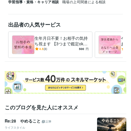
学習指導・資格・キャリア相談
職場の上司関連による相談
出品者の人気サービス
生年月日不要！お相手の気持
今の
ち視ます 【3つまで鑑定ok】
お伝
24時間以内回答！前向きにな
るな
4.5
(3)
500
円
-
(1)
るよう伝える
い、
このブログを見た人にオススメ
Re:28 やめること
記事
ライフスタイル