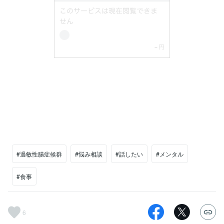
#過敏性腸症候群
#悩み相談
#話したい
#メンタル
#食事
6