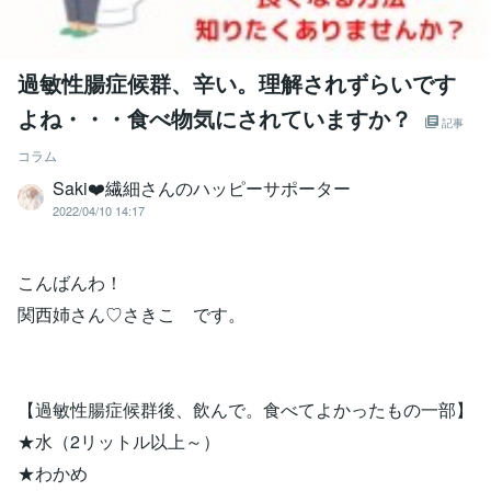
過敏性腸症候群、辛い。理解されずらいです
よね・・・食べ物気にされていますか？
記事
コラム
Saki❤️繊細さんのハッピーサポーター
2022/04/10 14:17
こんばんわ！
関西姉さん♡さきこ です。
【過敏性腸症候群後、飲んで。食べてよかったもの一部】
★水（2リットル以上～）
★わかめ