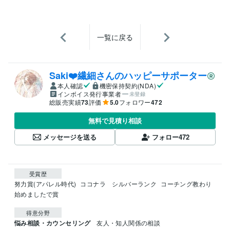
一覧に戻る
Saki❤️繊細さんのハッピーサポーター
本人確認
機密保持契約(NDA)
インボイス発行事業者
未登録
総販売実績
73
評価
5.0
フォロワー
472
無料で見積り相談
メッセージを送る
フォロー
472
受賞歴
努力賞(アパレル時代)
ココナラ　シルバーランク
コーチング教わり
始めましたで賞
得意分野
悩み相談・カウンセリング
友人・知人関係の相談