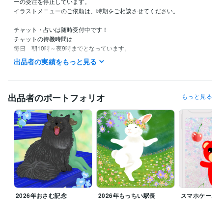
ーの受注を停止しています。

イラストメニューのご依頼は、時期をご相談させてください。

チャット・占いは随時受付中です！

チャットの待機時間は

毎日　朝10時～夜9時までとなっています。

（夜9時には寝てしまうので申し訳ないです。。。）
出品者の実績をもっと見る
経験職種
イラストレーター・漫画家 / イラストレーター
経験年数 : 17年
出品者のポートフォリオ
もっと見る
職歴
地方公務員
1996年3月 ~ 2007年2月
麻生田カフェ
2007年3月 ~ 2009年3月
資格・検定
調理師
取得年 : 2018年
タロットリーディングマスター
取得年 : 2022年
秘書技能検定2級
取得年 : 2003年
ビジネス・クリエイティブツール
Adobe Photoshop:6年
ibisPaint:6年
2026年おさむ記念
2026年もっちい駅長
スマホケース
得意分野
似顔絵
猫、うさぎイラスト