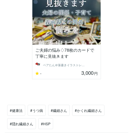
ご夫婦の悩み♢78枚のカードで
丁寧に見抜きます
ベアたん＠落書きイラストレーター
3,000
-
円
#健康法
#うつ病
#繊細さん
#かくれ繊細さん
#隠れ繊細さん
#HSP