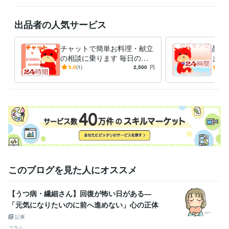
イラスト作成・漫画制作
悩み相談・カウンセリング
人の相談に乗る
出品者の人気サービス
チャットで簡単お料理・献立
愚痴
の相談に乗ります 毎日の献
ます
立や栄養に悩んでいる方、一
心！
5.0
(1)
2,500
円
5.0
緒に考えませんか？
しょ
このブログを見た人にオススメ
【うつ病・繊細さん】回復が怖い日がある―
「元気になりたいのに前へ進めない」心の正体
記事
コラム