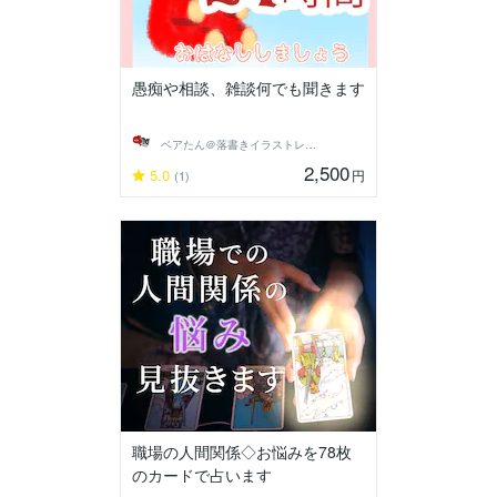
愚痴や相談、雑談何でも聞きます
ベアたん＠落書きイラストレーター
2,500
5.0
円
(1)
職場の人間関係◇お悩みを78枚
のカードで占います