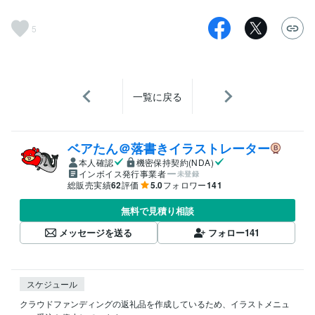
5
一覧に戻る
ベアたん＠落書きイラストレーター
本人確認
機密保持契約(NDA)
インボイス発行事業者
未登録
総販売実績
62
評価
5.0
フォロワー
141
無料で見積り相談
メッセージを送る
フォロー
141
スケジュール
クラウドファンディングの返礼品を作成しているため、イラストメニュ