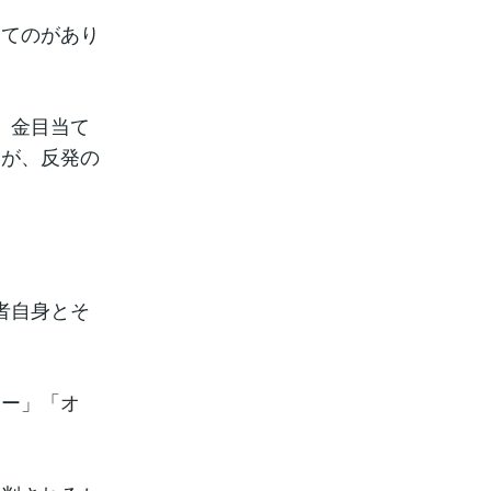
んてのがあり
、金目当て
すが、反発の
者自身とそ
ニー」「オ