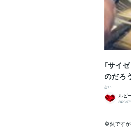
｢サイ
のだろ
占い
ルビ
2022/07/
突然ですが