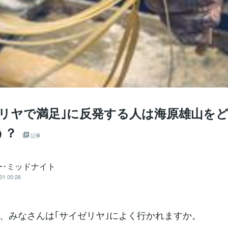
ゼリヤで満足｣に反発する人は海原雄山を
う？
記事
ー･ミッドナイト
01 00:26
、みなさんは｢サイゼリヤ｣によく行かれますか。