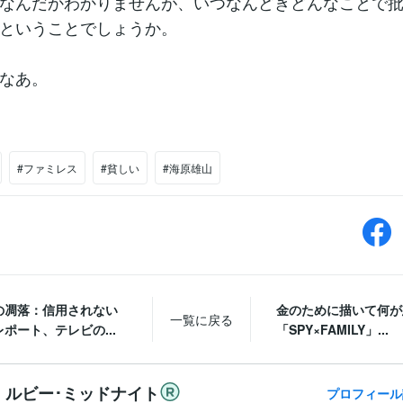
なんだかわかりませんが、いつなんどきどんなことで
ということでしょうか。
なあ。
#ファミレス
#貧しい
#海原雄山
の凋落：信用されない
金のために描いて何が
一覧に戻る
ポート、テレビの...
「SPY×FAMILY」...
ルビー･ミッドナイト
プロフィール