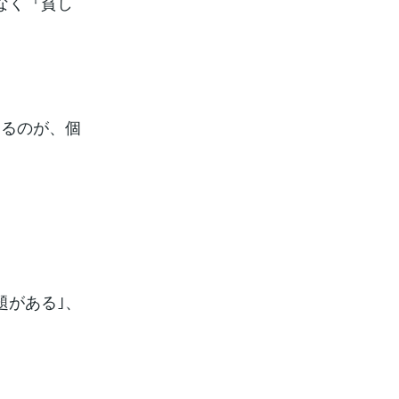
なく『貧し
てるのが、個
題がある｣、