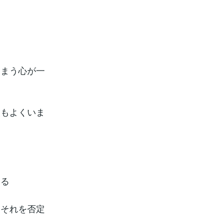
。
しまう心が一
人もよくいま
ある
。それを否定