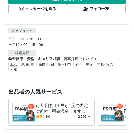
メッセージを送る
フォロー
26
スケジュール
平日9：00～18：00

土日10：00～15：00
得意分野
学習指導・資格・キャリア相談
新卒採用アドバイス
就活
就職活動
面接
nnt
採用担当
新卒
中途
アドバイス
内定
出品者の人気サービス
元大手採用担当が1度で内定
元大
に近付く明確添削します 誰
R・
よりも分かり易いES・自己P
手採
5.0
(30)
2,500
円
4.9
R・ガクチカ・志望動機添
多数
削！