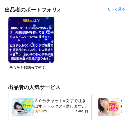
↓

https://coconala.com/services/3623541

出品者のポートフォリオ
もっと見る
❖・・

カウンセラーとして従事しているため

ご希望に添えない時間帯があります。

❖・・

ご相談されたい要点を先にお伝えされてもOKです！

お気軽に何でもご質問くださいね。

【大切にしていること】

そもそも傾聴って何？
・傾聴を重視しています。

・絶対にあなたを否定はしません。

・アドバイス目的ではなく、お話しを丁寧にお聴きします。

(୨୧•͈ᴗ•͈)◞ᵗʱᵃᵑᵏઽ

出品者の人気サービス
３０分チャット⭐文字で吐き
やさ
■━━━━━━━━━━□

出すデトックス⭐癒します
☘電
┃ココナラ未登録の方へ┃

【チャット】デトックス⭐あ
も㊙
5.0
(7)
3,000
円
4.9
□━━━━━━━━━━■

なたの安心空間⭐心が楽にな
セラ
以下リンクよりご登録いただくとココナラより1000ポイント付与されま
る体験を
す。

（認証完了後、4営業日以内に付与）
