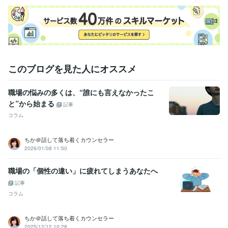
https://coconala.com/invite/F8CSJV

招待コード：F8CSJV
経験職種
営業 / 海外営業
経験年数 : 8年
ライフスタイル・その他 / カウンセラー・コーチ
経験年数 : 12年
ライフスタイル・その他 / キャリア・資格アドバイザー
経験年数 : 5
このブログを見た人にオススメ
年
職歴
職場の悩みの多くは、“誰にも言えなかったこ
傾聴カウンセラーになるまでの道①
2013年2月 ~ 現在
と”から始まる
記事
傾聴カウンセラーになるまでの道②
2021年2月 ~ 現在
コラム
受賞歴
産業カウンセラーと出会わなかったら今の私はいない奇跡の合格
国
ちか＠話して落ち着くカウンセラー
2026/01/08 11:50
家資格キャリコン試験官が傾聴力を高く評価して下さり一発合格
国
家資格精神保健福祉士になるためキツイ実習も頑張った一発合格
職場の「個性の違い」に疲れてしまうあなたへ
資格・検定
記事
産業カウンセラー
取得年 : 2012年
コラム
キャリアコンサルタント
取得年 : 2019年
精神保健福祉士
取得年 : 2020年
ちか＠話して落ち着くカウンセラー
ビジネス・クリエイティブツール
2025/12/12 10:28