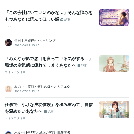
Excel:15年
PowerPoint:15年
Google サイト:10年
Google スプレッドシート:10年
Google スライド:10年
「この会社にいていいのかな…」そんな悩みを
Google ドキュメント:10年
Word:15年
Moneyfoward:10年
もつあなたに読んでほしい話
記事
ジョブカン会計:10年
Canva:0年
占い
その他ツール
傾聴スキル（産業カウンセラー）:12年
聖河｜星導神託×ヒーリング
2026/08/02 13:15
グリーフケア（死別の悲嘆を抱える方のサポート）:3年
直観力・洞察力が強い（第六感が高い）:99年
人の魅力・強みを見つけるスキル:99年
「みんなが影で悪口を言っている気がする…」
職場の空気感に疲れてしまうあなたへ
記事
得意分野
ライフスタイル
悩み相談・カウンセリング
恋愛相談
恋愛
婚活
複雑恋愛
失恋
復縁
マッチングアプリ
悩み相談・カウンセリング
魅力と強みを引き出す
みのり｜笑顔と癒しのほっとカフェ✿
魅力
強み
潜在能力
2026/07/29 23:49
語学力
仕事で「小さな成功体験」を積み重ねて、自信
英語
ビジネスレベル
を深めたいあなたへ
記事
ライフスタイル
ハル✨18年7万人以上の実績×書籍著者