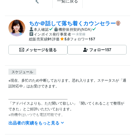
一覧に戻る
ちか＠話して落ち着くカウンセラー
本人確認
機密保持契約(NDA)
インボイス発行事業者
未登録
総販売実績
91
評価
5.0
フォロワー
157
メッセージを送る
フォロー
157
スケジュール
※現在、多忙のため中断しております。恐れ入ります。ステータスが「通
話対応中」はお受けできます。

____________________________

「アドバイスよりも、ただ聞いて欲しい」「聞いてくれることで整理が
できた」とご好評いただいております。

※待機中はいつでも電話可能です。

出品者の実績をもっと見る
お勧め：即レスチャット「電話と同様、レスポンスが早いのでホッとす
る」と感想をいただいてます。
