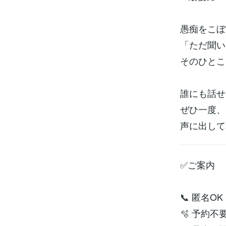
愚痴をこぼ
「ただ聞い
そのひとこ
誰にも話せ
ぜひ一度、
声に出して
✅ご案内
📞 匿名
🫧 予約