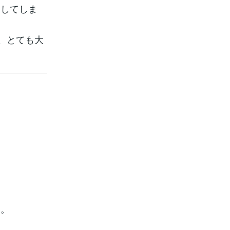
発してしま
、とても大
す。