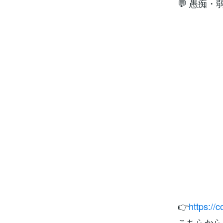
💬 愚痴
👉
https://
こちらから