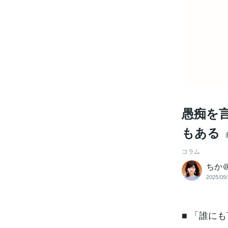
愚痴を
もある
コラム
ちか
2025/09/
■ 「誰に