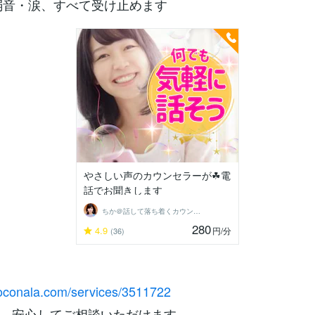
・弱音・涙、すべて受け止めます
やさしい声のカウンセラーが☘電
話でお聞きします
ちか＠話して落ち着くカウンセラー
280
4.9
円
/分
(36)
coconala.com/services/3511722
、安心してご相談いただけます