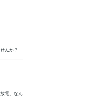
ませんか？
、
な放電」なん