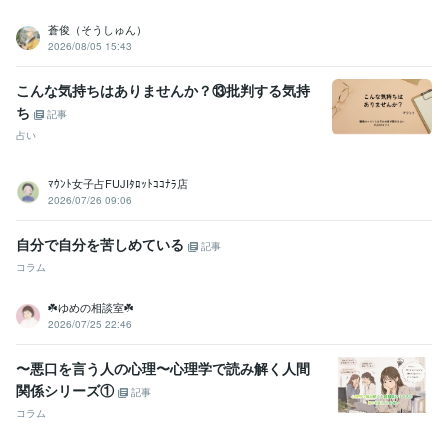
蒼俊（そうしゅん）
2026/08/05 15:43
こんな気持ちはありませんか？⑬批判する気持
ち
記事
占い
ﾏｳﾝﾄ女子占FUJIﾀﾛｯﾄｺｺﾅﾗ店
2026/07/26 09:06
自分で自分を苦しめている
記事
コラム
☘️ゆめの相談室☘️
2026/07/25 22:46
〜悪口を言う人の心理〜心理学で読み解く人間
関係シリーズ①
記事
コラム