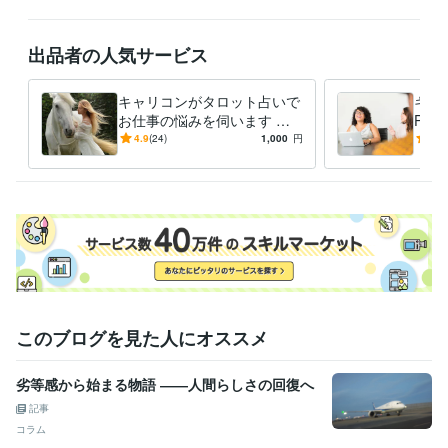
得意分野
悩み相談・カウンセリング
会社の人間関係の悩み相談
仕事
人間関係
職場
生きづらさ
出品者の人気サービス
キャリコンがタロット占いで
キャ
お仕事の悩みを伺います キ
Pが
ャリアコンサルタントがスピ
話す
4.9
(24)
1,000
円
5.0
リチュアルと現実的な側面で
チャ
鑑定
このブログを見た人にオススメ
劣等感から始まる物語 ――人間らしさの回復へ
記事
コラム