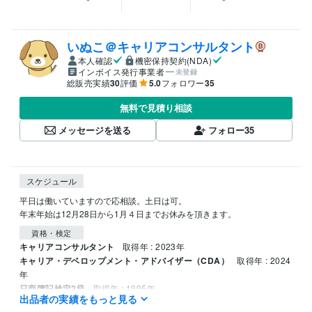
いぬこ＠キャリアコンサルタント
本人確認
機密保持契約(NDA)
インボイス発行事業者
未登録
総販売実績
30
評価
5.0
フォロワー
35
無料で見積り相談
メッセージを送る
フォロー
35
スケジュール
平日は働いていますので応相談。土日は可。

年末年始は12月28日から1月４日までお休みを頂きます。
資格・検定
キャリアコンサルタント
取得年 : 2023年
キャリア・デベロップメント・アドバイザー（CDA）
取得年 : 2024
年
日商簿記検定2級
取得年 : 1995年
出品者の実績をもっと見る