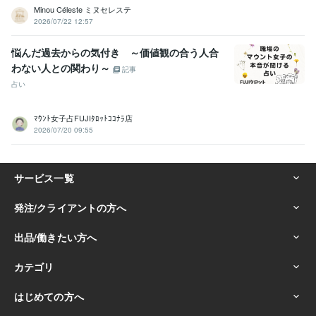
Minou Céleste ミヌセレステ
2026/07/22 12:57
悩んだ過去からの気付き ～価値観の合う人合
わない人との関わり～
記事
占い
ﾏｳﾝﾄ女子占FUJIﾀﾛｯﾄｺｺﾅﾗ店
2026/07/20 09:55