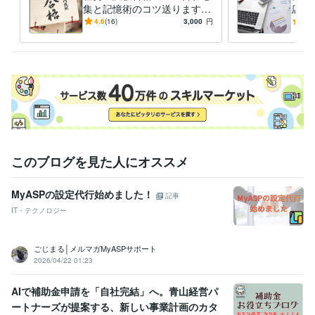
集と記憶術のコツ送ります
店の
私が通信教育で学んだ記憶術
で忙
4.6
(16)
3,000
円
5.0
得意分野
とゴロ合わせを直感で作るコ
書・
学習指導・資格・キャリア相談
資格取得最短期間合格を目指す勉強
ツを紹介
ます
法
資格 勉強
このブログを見た人にオススメ
MyASPの設定代行始めました！
記事
IT・テクノロジー
ごじまる│メルマガMyASPサポート
2026/04/22 01:23
AIで補助金申請を「自社完結」へ。青山経営パ
ートナーズが提案する、新しい事業計画のカタ