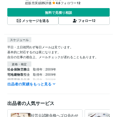
総販売実績
25
評価
4.6
フォロワー
12
無料で見積り相談
メッセージを送る
フォロー
12
スケジュール
平日・土日祝問わず毎日メールは見ています。

基本的に対応するのは夜になります。

自分の仕事の都合上、メールチェックが遅れることもあります。
資格・検定
社会保険労務士
取得年 : 2009年
宅地建物取引士
取得年 : 2009年
管理業務主任者
取得年 : 2009年
出品者の実績をもっと見る
ファイナンシャルプランナー
取得年 : 2009年
貸金業務取扱主任者
取得年 : 2009年
ビジネス会計2級
取得年 : 2008年
簿記2級
取得年 : 2008年
出品者の人気サービス
知的財産管理技能士2級
取得年 : 2008年
年金アドバイザー2級
取得年 : 2010年
社労士試験合格へゴロ合わせ
弥生
事業再生アドバイザー（TAA）
取得年 : 2014年