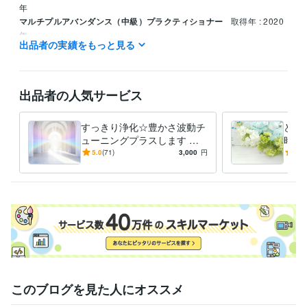
年
マルチプルアバンダンス（中級）プラクティショナー
取得年 : 2020
年
出品者の実績をもっと見る
マルチプルアバンダンス（上級）プラクティショナー
取得年 : 2020
年
多次元キネシオロジー（ベーシック）プラクティショナー
取得年 : 2
019年
出品者の人気サービス
セラフィムブループリント（レベル１～６）
取得年 : 2020年
シータヒーリング基礎DNA
取得年 : 2021年
すっきり浄化☆豊かさ波動チ
どう
シータヒーリング応用DNA
取得年 : 2022年
ューニングプラスします 浄
時！
化、チャクラ調整、不要思考
２つ
5.0
(71)
3,000
円
5.0
プログラミング言語・フレームワーク
浄化、１週間バリアと豊かさ
意識
Java:0年
VBA:1年
Oracle Database:0年
波動＋
ます
ビジネス・クリエイティブツール
WordPress:1年
Excel:8年
PowerPoint:8年
Word:8年
ジョブカン会計:2年
Google Analytics:0年
Canva:1年
得意分野
悩み相談・カウンセリング
ヒーリング
このブログを見た人にオススメ