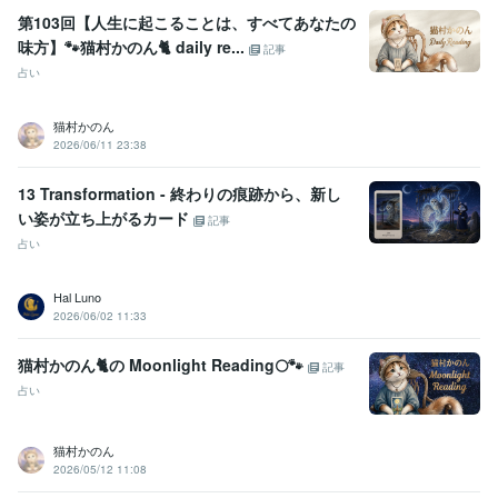
第103回【人生に起こることは、すべてあなたの
味方】🐾猫村かのん🐈 daily re...
記事
占い
猫村かのん
2026/06/11 23:38
13 Transformation - 終わりの痕跡から、新し
い姿が立ち上がるカード
記事
占い
Hal Luno
2026/06/02 11:33
猫村かのん🐈の Moonlight Reading🌕🐾
記事
占い
猫村かのん
2026/05/12 11:08