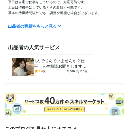
平日は自宅で仕事をしているので、対応可能です。

土日は待機中にしているときのみ対応可能です。

基本の待機時間以外でも、調整が可能な場合がございます。

前もってご連絡いただければその時間を空けることも可能なため是非お
出品者の実績をもっと見る
気軽にご連絡ください。

まずはお気軽に、メッセージをしてくださいね^^

出品者の人気サービス
資格・検定
国家資格キャリアコンサルタント
取得年 : 2021年
1人で悩んでいませんか？仕
得意分野
事・人生相談お聞きします
悩み相談・カウンセリング
カウンセリング
キャリアコンサルタント
きっとあなたの一歩先が分か
5.0
(4)
2,000
円
/30分
仕事 自己分析 転職
ります
このブログを見た人にオススメ