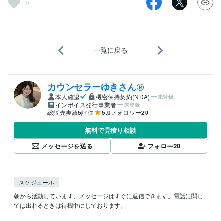
10
一覧に戻る
カウンセラーゆきさん
本人確認
機密保持契約(NDA)
未登録
インボイス発行事業者
未登録
総販売実績
5
評価
5.0
フォロワー
20
無料で見積り相談
メッセージを送る
フォロー
20
スケジュール
朝から活動しています。メッセージはすぐに返信できます。電話に関し
ては出れるときは待機中にしております。
