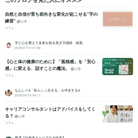
自然と自信が育ち前向きな変化が起こせる”字の
練習”
記事
コラム
字と心を整えて未来を創る美文字講師 桜風
2026/07/10 01:56
【心と体の健康のために】「孤独感」を「安心
感」に変える、話すことの魔法。
記事
コラム
なんしー♪「私らしく生きる」を伴走する♪
2026/05/16 08:11
キャリアコンサルタントはアドバイスをしてく
る？
記事
コラム
藤澤【自然体キャリアラボ代表】