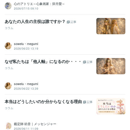
心のアトリエ～心象画家：卯月螢～
2026/07/15 09:10
あなたの人生の主役は誰ですか？
記事
コラム
sowelu・megumi
2026/06/23 13:19
なぜ私たちは「他人軸」になるのか・・・
記事
コラム
sowelu・megumi
2026/06/22 13:39
本当はどうしたいのか分からなくなる理由
記事
コラム
鑑定師 紡音｜メッセンジャー
2026/06/11 11:09