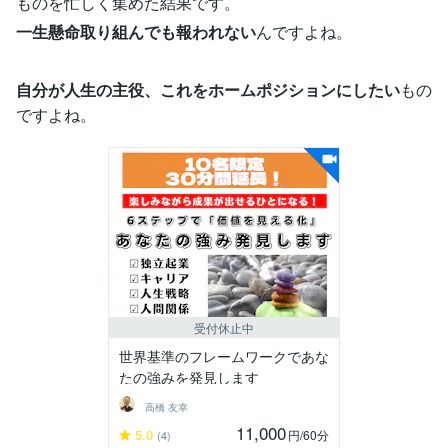
ものを忙しく集めた結果です。
一生懸命取り組んでも報われない
んですよね。
自分が人生の主役、これをホームポジションにしたい
もの
ですよね。
受付休止中
世界基準のフレームワークであな
たの強みを発見します
高橋 友幸
11,000
5.0
円
/60分
(4)