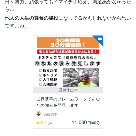
日々努力、頑張ってもイマイチ手応え、満足感がなかった
ら…
他人の人生の舞台の脇役
になってるかもしれないから恐い
ですよね。
受付休止中
世界基準のフレームワークであな
たの強みを発見します
高橋 友幸
11,000
5.0
円
/60分
(4)