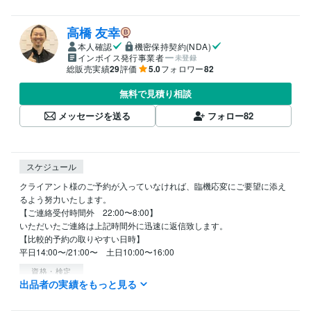
高橋 友幸
本人確認
機密保持契約(NDA)
インボイス発行事業者
未登録
総販売実績
29
評価
5.0
フォロワー
82
無料で見積り相談
メッセージを送る
フォロー
82
スケジュール
クライアント様のご予約が入っていなければ、臨機応変にご要望に添え
るよう努力いたします。

【ご連絡受付時間外　22:00〜8:00】

いただいたご連絡は上記時間外に迅速に返信致します。

【比較的予約の取りやすい日時】

平日14:00〜/21:00〜　土日10:00〜16:00
資格・検定
出品者の実績をもっと見る
ウェルスダイナミクスプラクティショナー
取得年 : 2016年
ウェルスダイナミクスシニアプラクティショナー
取得年 : 2016年