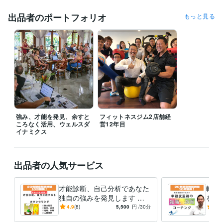
ウェルスダイナミクスコンサルタント
取得年 : 2017年
ウェルスダイナミクストレーナー（資格発行者）
取得年 : 2018年
出品者のポートフォリオ
もっと見る
ウェルスダイナミクスアンバサダー（日本に6人）
取得年 : 2020年
得意分野
ビジネス代行・事務代行
独立起業
副業、複業
ビジネスの強み、才
能診断
独立から起業までの伴走
独立起業
副業
複業
自己分析
強み
才能
キャリア
仕事
働きがい
生きがい
学習指導・資格・キャリア相談
転職、適職
コーチ、カウンセラー起
業
ビジネスの強み、才能診断
キャリア、転職に関する壁打ち相手に
転職
適職
自己分析
強み
才能
キャリア
仕事
相談
働きがい
生きがい
強み、才能を発見、余すと
フィットネスジム2店舗経
ころなく活用、ウェルスダ
営12年目
イナミクス
出品者の人気サービス
才能診断、自己分析であなた
転職
独自の強みを発見します 独
を活
立起業、副業、転職でのあな
自己
4.9
(8)
5,500
円
/30分
5.0
たの才能の活かし方がわか
職種