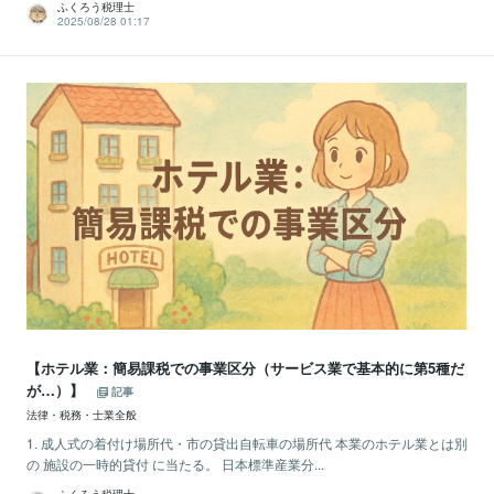
ふくろう税理士
2025/08/28 01:17
【ホテル業：簡易課税での事業区分（サービス業で基本的に第5種だ
が…）】
記事
法律・税務・士業全般
1. 成人式の着付け場所代・市の貸出自転車の場所代 本業のホテル業とは別
の 施設の一時的貸付 に当たる。 日本標準産業分...