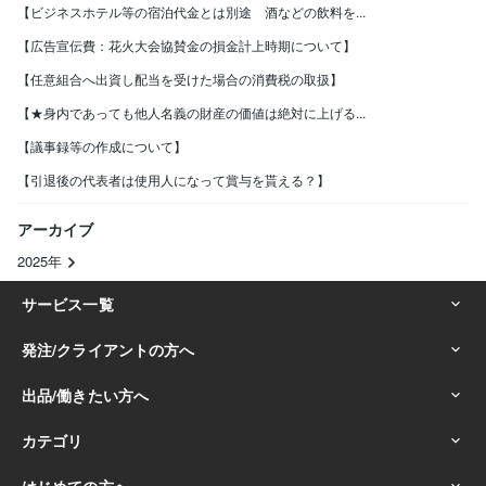
【ビジネスホテル等の宿泊代金とは別途 酒などの飲料を...
【広告宣伝費：花火大会協賛金の損金計上時期について】
【任意組合へ出資し配当を受けた場合の消費税の取扱】
【★身内であっても他人名義の財産の価値は絶対に上げる...
【議事録等の作成について】
【引退後の代表者は使用人になって賞与を貰える？】
アーカイブ
2025年