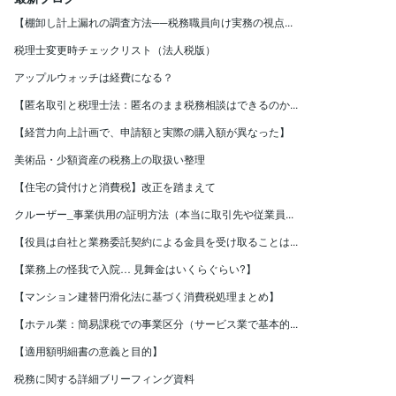
【棚卸し計上漏れの調査方法──税務職員向け実務の視点...
税理士変更時チェックリスト（法人税版）
アップルウォッチは経費になる？
【匿名取引と税理士法：匿名のまま税務相談はできるのか...
【経営力向上計画で、申請額と実際の購入額が異なった】
美術品・少額資産の税務上の取扱い整理
【住宅の貸付けと消費税】改正を踏まえて
クルーザー_事業供用の証明方法（本当に取引先や従業員...
【役員は自社と業務委託契約による金員を受け取ることは...
【業務上の怪我で入院… 見舞金はいくらぐらい?】
【マンション建替円滑化法に基づく消費税処理まとめ】
【ホテル業：簡易課税での事業区分（サービス業で基本的...
【適用額明細書の意義と目的】
税務に関する詳細ブリーフィング資料