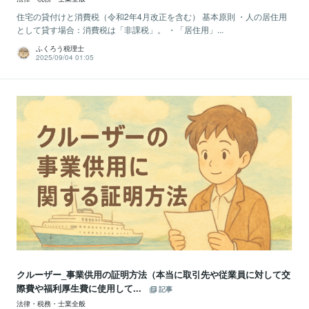
住宅の貸付けと消費税（令和2年4月改正を含む） 基本原則 ・人の居住用
として貸す場合：消費税は「非課税」。 ・「居住用」...
ふくろう税理士
2025/09/04 01:05
クルーザー_事業供用の証明方法（本当に取引先や従業員に対して交
際費や福利厚生費に使用して...
記事
法律・税務・士業全般