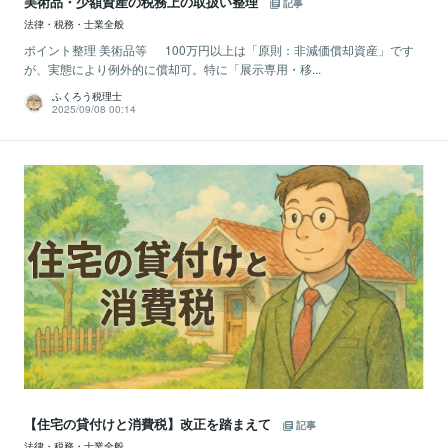
美術品・少額資産の税務上の取扱い整理
記事
法律・税務・士業全般
ポイント整理 美術品等 100万円以上は「原則：非減価償却資産」です
が、実態により例外的に償却可。特に「展示専用・移...
ふくろう税理士
2025/09/08 00:14
【住宅の貸付けと消費税】改正を踏まえて
記事
法律・税務・士業全般