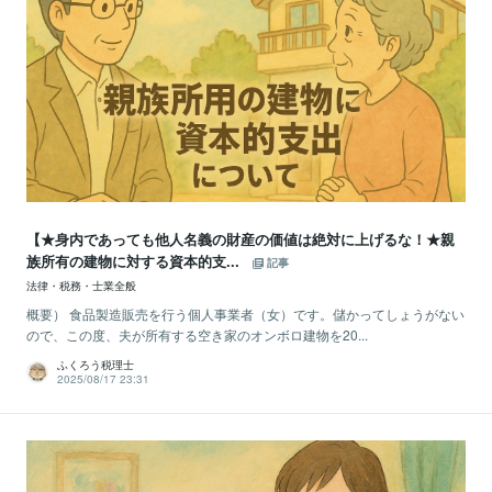
【★身内であっても他人名義の財産の価値は絶対に上げるな！★親
族所有の建物に対する資本的支...
記事
法律・税務・士業全般
概要） 食品製造販売を行う個人事業者（女）です。儲かってしょうがない
ので、この度、夫が所有する空き家のオンボロ建物を20...
ふくろう税理士
2025/08/17 23:31