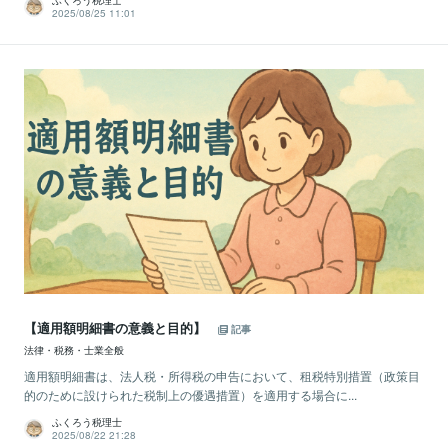
ふくろう税理士
2025/08/25 11:01
【適用額明細書の意義と目的】
記事
法律・税務・士業全般
適用額明細書は、法人税・所得税の申告において、租税特別措置（政策目
的のために設けられた税制上の優遇措置）を適用する場合に...
ふくろう税理士
2025/08/22 21:28