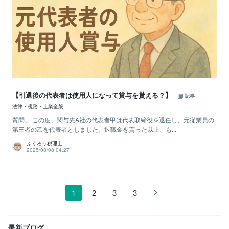
【引退後の代表者は使用人になって賞与を貰える？】
記事
法律・税務・士業全般
質問」 この度、関与先A社の代表者甲は代表取締役を退任し、元従業員の
第三者の乙を代表者としました。退職金を貰った以上、も...
ふくろう税理士
2025/08/08 04:27
1
2
3
3
最新ブログ