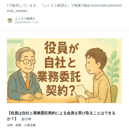
⇩で販売しています。『ふくろう税理士』で検索 https://coconala.com/cont
ents_market/...
ふくろう税理士
2025/09/03 11:01
【役員は自社と業務委託契約による金員を受け取ることはできる
か？】
記事
法律・税務・士業全般