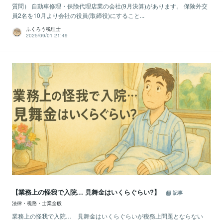
質問） 自動車修理・保険代理店業の会社(9月決算)があります。 保険外交
員2名を10月より会社の役員(取締役)にすること...
ふくろう税理士
2025/09/01 21:49
【業務上の怪我で入院… 見舞金はいくらぐらい?】
記事
法律・税務・士業全般
業務上の怪我で入院… 見舞金はいくらぐらいが税務上問題とならない