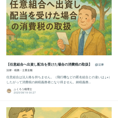
【任意組合へ出資し配当を受けた場合の消費税の取扱】
記事
法律・税務・士業全般
任意組合は法人格を持ちません。（飛行機などの匿名組合との違いは↓※）
したがって消費税の納税義務者になり得ません。納税義務...
ふくろう税理士
2025/08/19 00:27