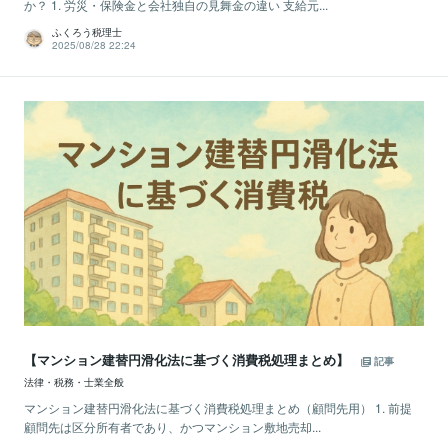
か？ 1. 労災・保険金と会社独自の見舞金の違い 支給元...
ふくろう税理士
2025/08/28 22:24
【マンション建替円滑化法に基づく消費税処理まとめ】
記事
法律・税務・士業全般
マンション建替円滑化法に基づく消費税処理まとめ（顧問先用） 1. 前提
顧問先は区分所有者であり、かつマンション敷地売却...