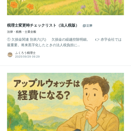
税理士変更時チェックリスト（法人税版）
記事
法律・税務・士業全般
① 欠損金関連 別表六(六) 欠損金の繰越控除明細。 👉 赤字会社では
最重要。将来黒字化したときの法人税負担に...
ふくろう税理士
2025/09/29 09:29