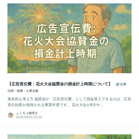
【広告宣伝費：花火大会協賛金の損金計上時期について】
記事
法律・税務・士業全般
基本的な考え方 協賛金が「広告宣伝費」として損金算入できるのは、広告
宣伝効果が発揮される事業年度です。 花火大会が8月や...
ふくろう税理士
2025/08/20 00:52