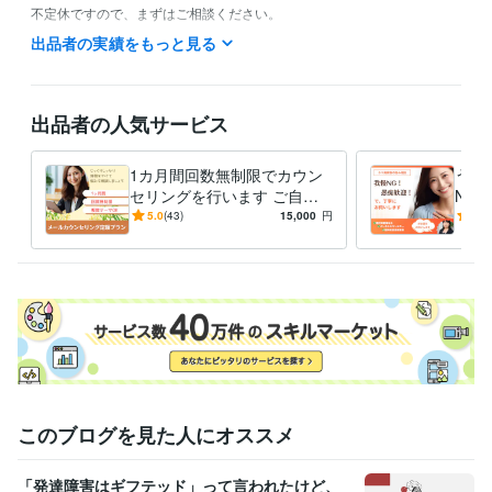
不定休ですので、まずはご相談ください。

出品者の実績をもっと見る
資格・検定
精神保健福祉士
取得年 : 2017年
上級心理カウンセラー
取得年 : 2020年
出品者の人気サービス
得意分野
悩み相談・カウンセリング
メールカウンセリング
精神障害者家族の
1カ月間回数無制限でカウン
うつ
ご相談
セリングを行います ご自身
NG
カウンセリング
のお悩み・家族のうつ病・自
保健
5.0
(43)
15,000
円
5.0
悩み相談・カウンセリング
うつ病家族の心理支援
己肯定感を高めたい、など
者に
家族支援
このブログを見た人にオススメ
「発達障害はギフテッド」って言われたけど、