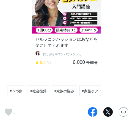
セルフコンパッションはあなたを
楽にしてくれます
にしおか＠エンパワメントカウンセラー
6,000
5.0
円
/60分
(1)
#うつ病
#社会復帰
#家族の悩み
#家族ケア
5