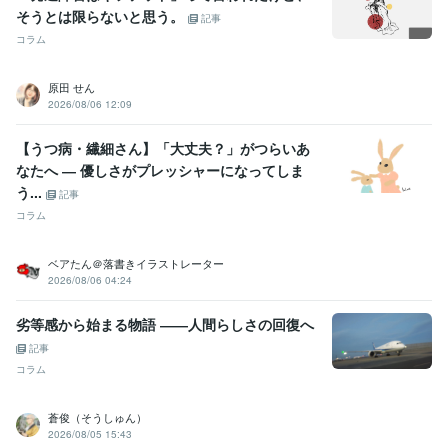
そうとは限らないと思う。
記事
コラム
原田 せん
2026/08/06 12:09
【うつ病・繊細さん】「大丈夫？」がつらいあ
なたへ ― 優しさがプレッシャーになってしま
う...
記事
コラム
ベアたん＠落書きイラストレーター
2026/08/06 04:24
劣等感から始まる物語 ――人間らしさの回復へ
記事
コラム
蒼俊（そうしゅん）
2026/08/05 15:43