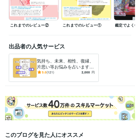
これまでのレビュー②
これまでのレビュー①
鑑定でよく使
出品者の人気サービス
気持ち、未来、相性、復縁、
片思い等お悩みを占います
恋愛や仕事など大人向け◆霊
5.0
(121)
2,000
円
視級タロット鑑定◆最短1時
間以内
このブログを見た人にオススメ