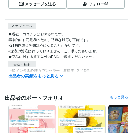
メッセージを送る
フォロー
98
スケジュール
◆現在、ココナラはお休み中です。

基本的に在宅勤務のため、迅速な対応が可能です。

※21時以降は翌朝対応になることが多いです。

※深夜の対応は行っておりません。ご了承くださいませ。

★商品に対する質問以外のDMはご遠慮くださいませ。
資格・検定
上級メンタル心理カウンセラー
取得年 : 2018年
出品者の実績をもっと見る
タロットリーディングマスター
取得年 : 2019年
メンタルヘルスマネジメント検定ll種
取得年 : 2021年
FP2級
取得年 : 2022年
出品者のポートフォリオ
もっと見る
得意分野
占い
タロット占い
占い
悩み相談・カウンセリング
カウンセリング
カウンセリング
悩み相談