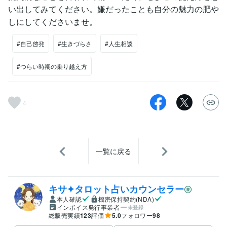
い出してみてください。嫌だったことも自分の魅力の肥や
しにしてくださいませ。
#自己啓発
#生きづらさ
#人生相談
#つらい時期の乗り越え方
4
一覧に戻る
キサ✦タロット占いカウンセラー
本人確認
機密保持契約(NDA)
インボイス発行事業者
未登録
総販売実績
123
評価
5.0
フォロワー
98