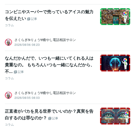
コンビニやスーパーで売っているアイスの魅力
を伝えたい
記事
コラム
さくらぎ☕りょう⛎癒やし電話相談サロン
2026/08/06 08:23
なんだかんだで、いつも一緒にいてくれる人は
貴重なの。 もちろんいつも一緒になんだから、
不...
記事
コラム
さくらぎ☕りょう⛎癒やし電話相談サロン
2026/08/05 08:03
正直者がバカを見る世界でいいのか？真実を告
白するのは罪なのか？
記事
コラム