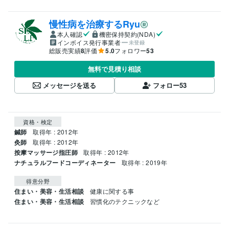
慢性病を治療するRyu
本人確認
機密保持契約(NDA)
インボイス発行事業者
未登録
総販売実績
8
評価
5.0
フォロワー
53
無料で見積り相談
メッセージを送る
フォロー
53
資格・検定
鍼師
取得年 : 2012年
灸師
取得年 : 2012年
按摩マッサージ指圧師
取得年 : 2012年
ナチュラルフードコーディネーター
取得年 : 2019年
得意分野
住まい・美容・生活相談
健康に関する事
住まい・美容・生活相談
習慣化のテクニックなど