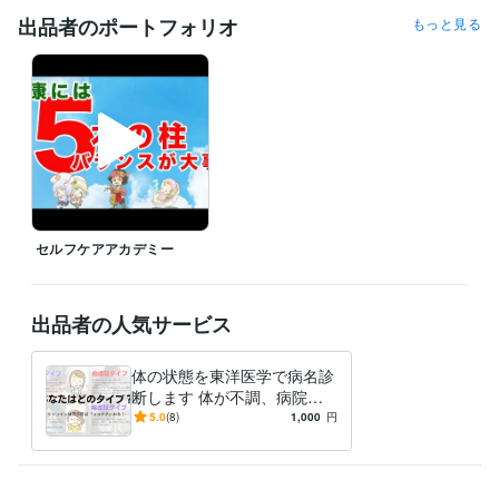
出品者のポートフォリオ
もっと見る
セルフケアアカデミー
出品者の人気サービス
体の状態を東洋医学で病名診
断します 体が不調、病院で
「問題ない・薬だけ」と言わ
5.0
(8)
1,000
円
れた方へ