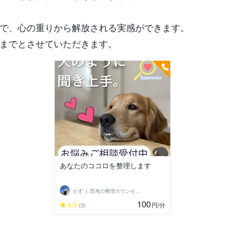
で、心の重りから解放される実感ができます。
までとさせていただきます。
あなたのココロを整理します
かず ❘ 思考の整理カウンセラー
100
5.0
円
/分
(3)