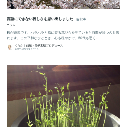
言語にできない苦しさを思い出しました
記事
コラム
桜が綺麗です。ハラハラと風に乗る花びらを見ていると時間が経つのを忘
れます。この平和なひととき、心も穏やかで、50代も悪く...
くらか｜傾聴・電子出版プロデュース
2023/03/29 05:16