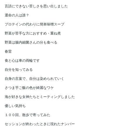
言語にできない苦しさを思い出しました
運命の人は誰？
プロテインの代わりに簡単味噌スープ
野菜が苦手な方におすすめ・重ね煮
野菜は腸内細菌さんの分も食べる
春雷
食と心は車の両輪です
自分を知ってみる
自身の言葉で、自分は染められていく
さつま芋ご飯の色が綺麗なワケ
海が好きな女神たちとミーティングしました
優しい気持ち
１００回、散歩で寄ってみた
セッションが終わったときに現れたナンバー