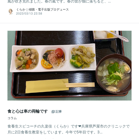
風が吹き荒れました。春の嵐です。春の雷が畑に落ちると、...
くらか｜傾聴・電子出版プロデュース
2023/03/13 23:58
食と心は車の両輪です
記事
コラム
食養生スピコーチの久楽佳（くらか）です❤︎兵庫県芦屋市のクリニックで
月に2日食養生教室をしています。今年で5年目です。3...