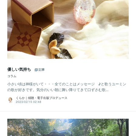
優しい気持ち
記事
コラム
小さい頃は神様がいて・・・全てのことはメッセージ ♪と歌うユーミン
の歌が好きです。気分のいい朝に舞い降りてきて口ずさむ歌...
くらか｜傾聴・電子出版プロデュース
2023/02/15 02:48