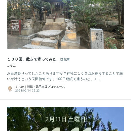
１００回、散歩で寄ってみた
記事
コラム
お百度参りってしたことありますか？神社に１００回お参りすることで願
いが叶うという民間信仰です。100日連続で通うのと、１...
くらか｜傾聴・電子出版プロデュース
2023/02/14 02:23