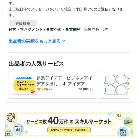
す。

土日祝日等でメッセージを頂いた場合は休日明けでのご返信となりま
経験職種
経営・マネジメント / 事業企画・事業開発
経験年数 : 5年
出品者の実績をもっと見る
受賞歴
シゴクリ（ビジネスアイデアメディア）ブログ運営
udemy講座「リ
サーチとアイデア出しのやり方」
出品者の人気サービス
ビジネス・クリエイティブツール
Excel:20年
PowerPoint:10年
Word:20年
起業アイデア・ビジネスアイ
あな
得意分野
デアを出します アイデアに
理す
ビジネス代行・事務代行
ビジネスアイデア出し
困った方向け。ビジネスアイ
カッ
5.0
(222)
30,000
円
4.9
ビジネス
企画
アイデア
新規事業
デア出しまくり！
乗り