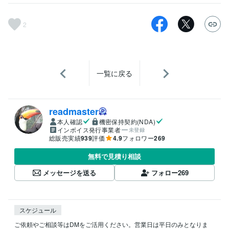
2
一覧に戻る
readmaster
本人確認
機密保持契約(NDA)
インボイス発行事業者
未登録
総販売実績
939
評価
4.9
フォロワー
269
無料で見積り相談
メッセージを送る
フォロー
269
スケジュール
ご依頼やご相談等はDMをご活用ください。営業日は平日のみとなりま