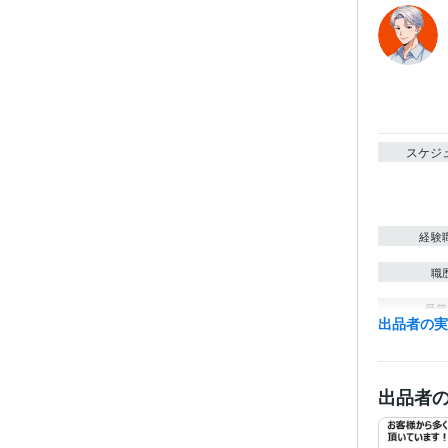
スケジ
経験
職
受賞
出品者の
資格・
出品者
プログラ
語・フレー