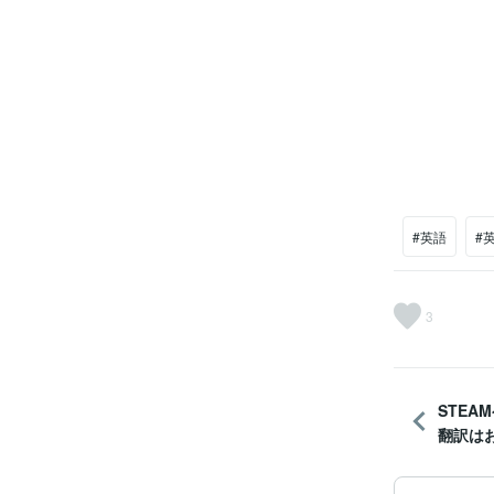
#英語
#
3
STEA
翻訳はお