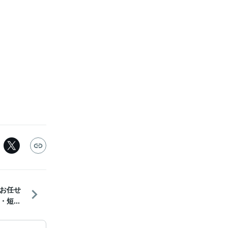
お任せ
短...