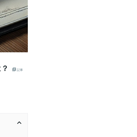
は？
記事