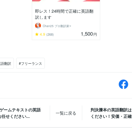
即レス！24時間で正確に英語翻
訳します
Chan25 プロ翻訳家⭐️
1,500
4.9
円
(268)
英語翻訳
#フリーランス
Mゲームテキストの英語
判決謄本の英語翻訳は
一覧に戻る
任せください...
ください！安価・正確・