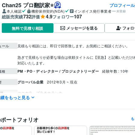
Chan25 プロ翻訳家⭐️
プロフィール
本人確認
機密保持契約(NDA)
インボイス発行事業者
未登録
732
4.9
107
総販売実績
評価
フォロワー
メッセージを送る
フォロ
無料で見積り相談
ュール
見積もり相談には、即日で回答致します。お気軽にご相談ください。

急ぎで見積もりが必要な場合は依頼タイトルに【至急】と記載いただけ
PM・PO・ディレクター / プロジェクトリーダー
経験年数 : 10年
職種
グローバル企業
2012年3月 ~ 現在
歴
ココナラ　プラチナランク
歴
実績をもっと見る
TOEIC
取得年 : 2011年
検定
PMP（Project Management Professional）
取得年 : 2019年
のポートフォリオ
も
Python:10年
ミング言
ムワーク
Access:10年
Excel:10年
Google スプレッドシート:5年
PowerPoint:1