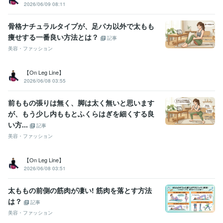
2026/06/09 08:11
骨格ナチュラルタイプが、足パカ以外で太もも
痩せする一番良い方法とは？
記事
美容・ファッション
【On Leg Line】
2026/06/08 03:55
前ももの張りは無く、脚は太く無いと思います
が、もう少し内ももとふくらはぎを細くする良
い方...
記事
美容・ファッション
【On Leg Line】
2026/06/08 03:51
太ももの前側の筋肉が凄い! 筋肉を落とす方法
は？
記事
美容・ファッション