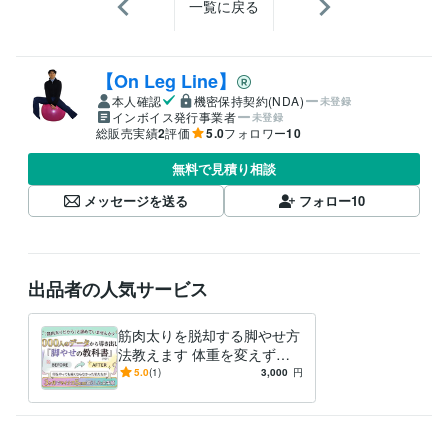
一覧に戻る
【On Leg Line】
本人確認
機密保持契約(NDA)
未登録
インボイス発行事業者
未登録
総販売実績
2
評価
5.0
フォロワー
10
無料で見積り相談
メッセージを送る
フォロー
10
出品者の人気サービス
筋肉太りを脱却する脚やせ方
法教えます 体重を変えずに
太ももだけをマイナス５ｃｍ
5.0
(1)
3,000
円
減らした全手順