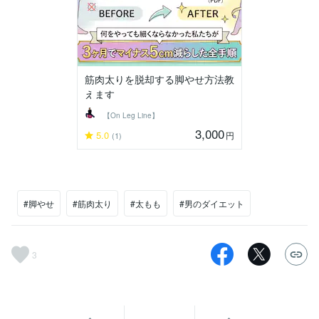
筋肉太りを脱却する脚やせ方法教
えます
【On Leg Line】
3,000
5.0
円
(1)
#脚やせ
#筋肉太り
#太もも
#男のダイエット
3