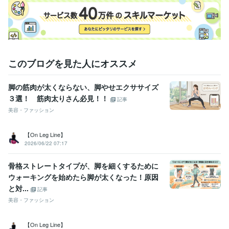
このブログを見た人にオススメ
脚の筋肉が太くならない、脚やせエクササイズ
３選！ 筋肉太りさん必見！！
記事
美容・ファッション
【On Leg Line】
2026/06/22 07:17
骨格ストレートタイプが、脚を細くするために
ウォーキングを始めたら脚が太くなった！原因
と対...
記事
美容・ファッション
【On Leg Line】