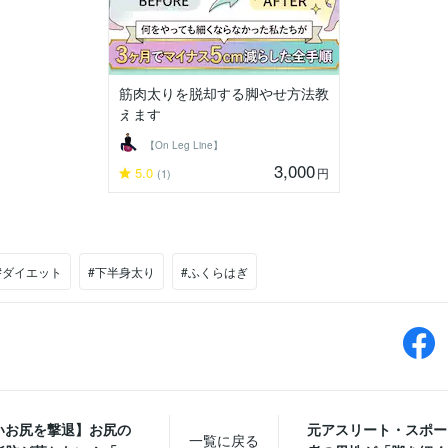
筋肉太りを脱却する脚やせ方法教
えます
【On Leg Line】
3,000
5.0
円
(1)
#ダイエット
#下半身太り
#ふくらはぎ
いお尻を撃退】お尻の
元アスリート・スポー
一覧に戻る