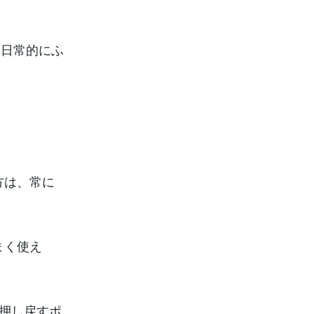
ろ日常的にふ
方は、常に
まく使え
に押し戻すポ