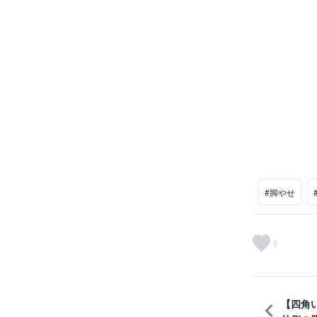
#脚やせ
5
【四角