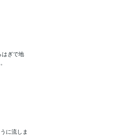
らはぎで地
う。
ように流しま