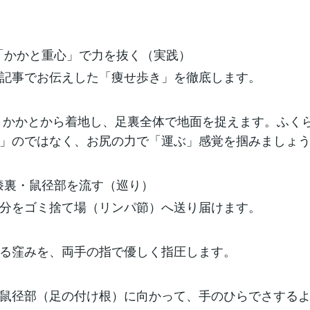
2：「かかと重心」で力を抜く（実践）
記事でお伝えした「痩せ歩き」を徹底します。
 かかとから着地し、足裏全体で地面を捉えます。ふく
」のではなく、お尻の力で「運ぶ」感覚を掴みましょ
3：膝裏・鼠径部を流す（巡り）
分をゴミ捨て場（リンパ節）へ送り届けます。
る窪みを、両手の指で優しく指圧します。
鼠径部（足の付け根）に向かって、手のひらでさする