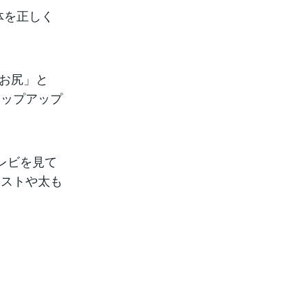
体を正しく
「お尻」と
ヒップアップ
レビを見て
エストや太も