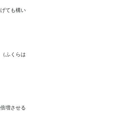
曲げても構い
す（ふくらは
を倍増させる