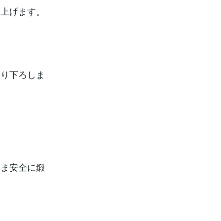
ち上げます。
くり下ろしま
まま安全に鍛