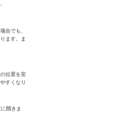
す。
う場合でも、
あります。ま
盤の位置を安
れやすくなり
度に開きま