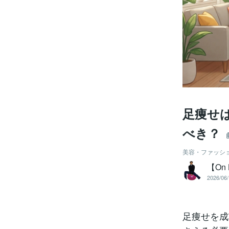
足痩せ
べき？
美容・ファッシ
【On 
2026/06/
足痩せを成