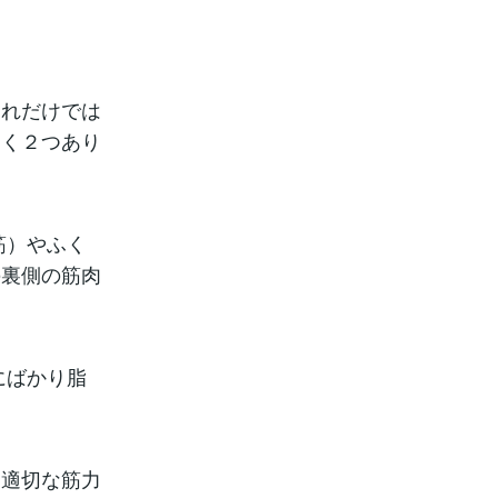
それだけでは
きく２つあり
筋）やふく
の裏側の筋肉
にばかり脂
「適切な筋力