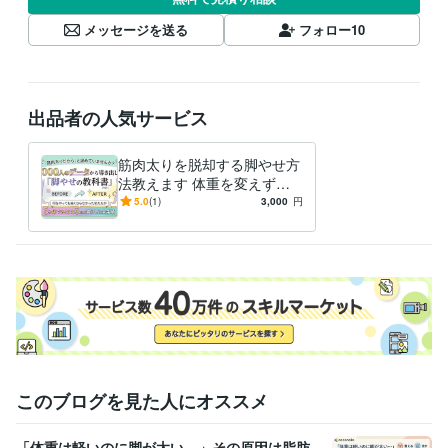
メッセージを送る
フォロー
10
出品者の人気サービス
筋肉太りを脱却する脚やせ方
法教えます 体重を変えずに
太ももだけをマイナス５ｃｍ
5.0
(1)
3,000
円
減らした全手順
このブログを見た人にオススメ
「体重は軽いのに脚が太い…」その原因は脂肪