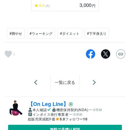
3,000
5.0
円
(1)
#脚やせ
#ウォーキング
#ダイエット
#下半身太り
5
一覧に戻る
【On Leg Line】
本人確認
機密保持契約(NDA)
未登録
インボイス発行事業者
未登録
総販売実績
2
評価
5.0
フォロワー
10
無料で見積り相談