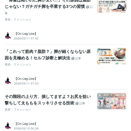
じゃない？ガチガチ脚を卒業する3つの習慣
記
事
美容・ファッション
【On Leg Line】
2026/03/11 07:42
「これって筋肉？脂肪？」脚が細くならない原
因を見極める！セルフ診断と解決法
記事
美容・ファッション
【On Leg Line】
2026/03/11 07:53
その階段の上り方、損してますよ？お尻を狙い
撃ちして太ももをスッキリさせる技術
記事
美容・ファッション
【On Leg Line】
2026/03/13 00:39