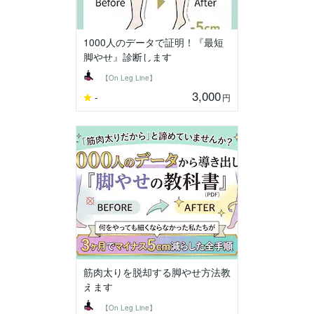
1000人のデータで証明！『最短
脚やせ』診断します
【On Leg Line】
3,000
-
円
筋肉太りを脱却する脚やせ方法教
えます
【On Leg Line】