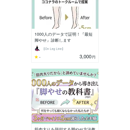
1000人のデータで証明！『最短
脚やせ』診断します
【On Leg Line】
3,000
-
円
筋肉太りを脱却する脚やせ方法教