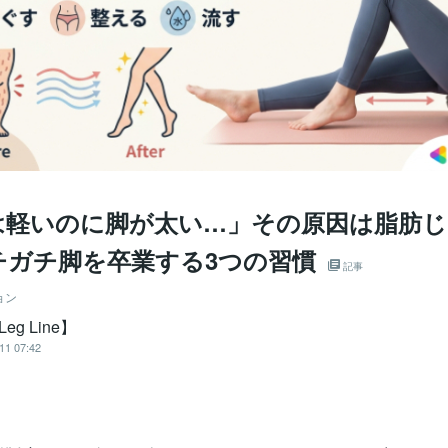
は軽いのに脚が太い…」その原因は脂肪じ
チガチ脚を卒業する3つの習慣
記事
ョン
Leg Line】
11 07:42