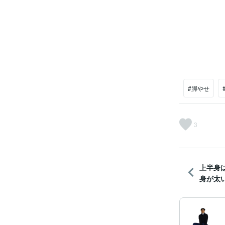
#脚やせ
3
上半身
身が太