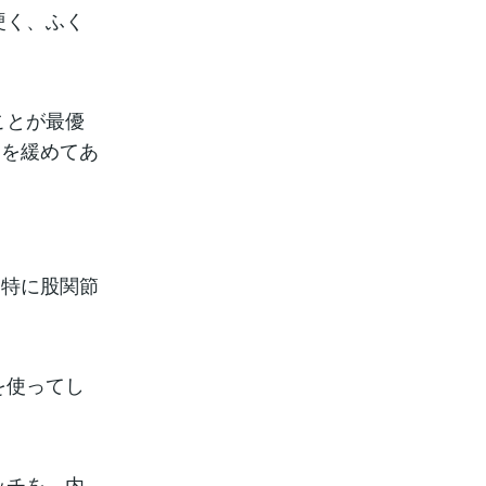
硬く、ふく
ことが最優
りを緩めてあ
（特に股関節
を使ってし
ッチを。内