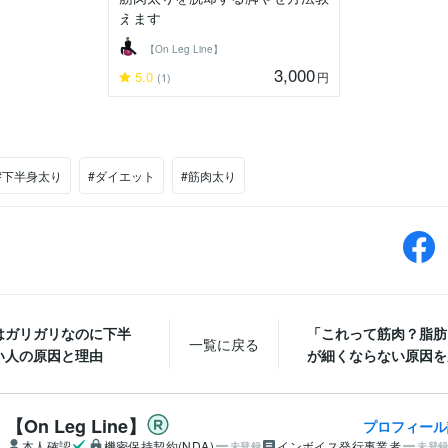
えます
【On Leg Line】
3,000
5.0
円
(1)
#下半身太り
#ダイエット
#筋肉太り
はガリガリなのに下半
「これって筋肉？脂肪
一覧に戻る
い人の原因と理由
が細くならない原因を見
【On Leg Line】
プロフィール
本人確認
機密保持契約(NDA)
インボイス発行事業者
未登録
未登