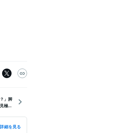
？」脚
極...
詳細を見る
録