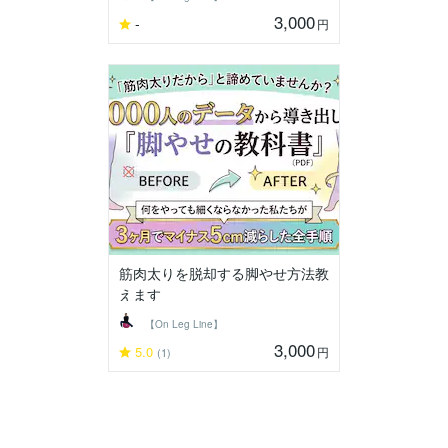
3,000
-
円
筋肉太りを脱却する脚やせ方法教
えます
【On Leg Line】
3,000
5.0
円
(1)