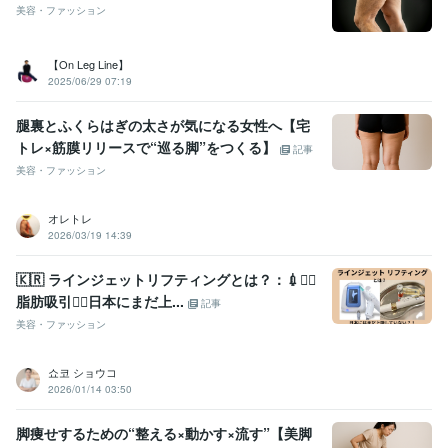
美容・ファッション
【On Leg Line】
2025/06/29 07:19
腿裏とふくらはぎの太さが気になる女性へ【宅
トレ×筋膜リリースで“巡る脚”をつくる】
記事
美容・ファッション
オレトレ
2026/03/19 14:39
🇰🇷 ラインジェットリフティングとは？：💉🙅‍♀️
脂肪吸引🙅‍♀️日本にまだ上...
記事
美容・ファッション
쇼코 ショウコ
2026/01/14 03:50
脚痩せするための“整える×動かす×流す”【美脚