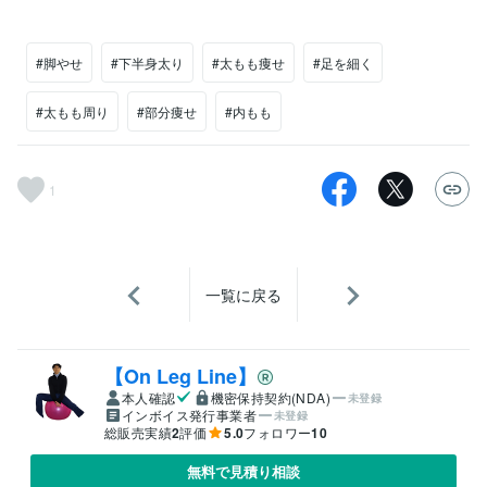
#脚やせ
#下半身太り
#太もも痩せ
#足を細く
#太もも周り
#部分痩せ
#内もも
1
一覧に戻る
【On Leg Line】
本人確認
機密保持契約(NDA)
未登録
インボイス発行事業者
未登録
総販売実績
2
評価
5.0
フォロワー
10
無料で見積り相談