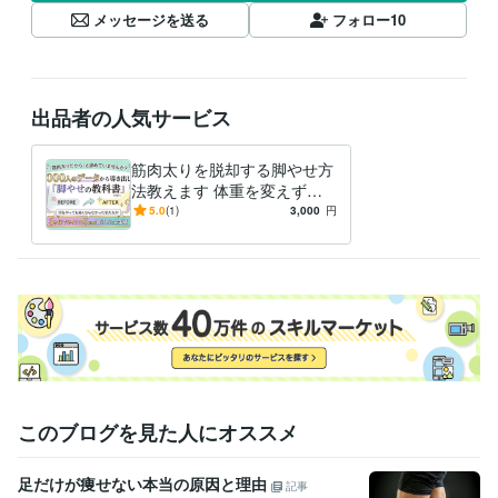
メッセージを送る
フォロー
10
出品者の人気サービス
筋肉太りを脱却する脚やせ方
法教えます 体重を変えずに
太ももだけをマイナス５ｃｍ
5.0
(1)
3,000
円
減らした全手順
このブログを見た人にオススメ
足だけが痩せない本当の原因と理由
記事