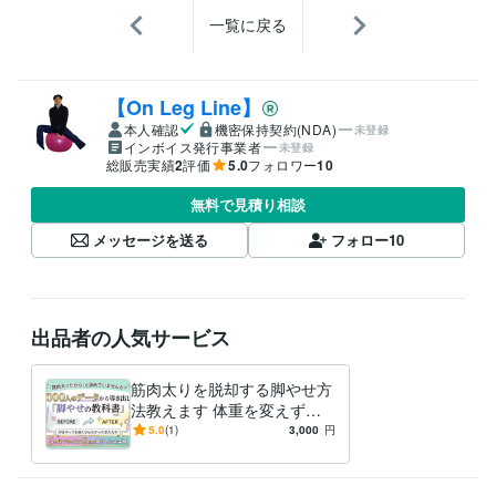
一覧に戻る
【On Leg Line】
本人確認
機密保持契約(NDA)
未登録
インボイス発行事業者
未登録
総販売実績
2
評価
5.0
フォロワー
10
無料で見積り相談
メッセージを送る
フォロー
10
出品者の人気サービス
筋肉太りを脱却する脚やせ方
法教えます 体重を変えずに
太ももだけをマイナス５ｃｍ
5.0
(1)
3,000
円
減らした全手順