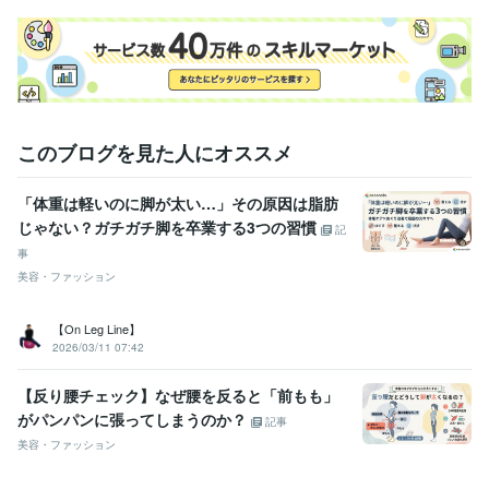
このブログを見た人にオススメ
「体重は軽いのに脚が太い…」その原因は脂肪
じゃない？ガチガチ脚を卒業する3つの習慣
記
事
美容・ファッション
【On Leg Line】
2026/03/11 07:42
【反り腰チェック】なぜ腰を反ると「前もも」
がパンパンに張ってしまうのか？
記事
美容・ファッション