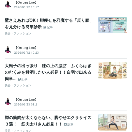
【On Leg Line】
2026/03/12 10:17
壁さえあればOK！脚痩せを邪魔する「反り腰」
を見分ける簡単診断
記事
美容・ファッション
【On Leg Line】
2026/03/12 10:23
大転子の出っ張り 膝の上の脂肪 ふくらはぎ
のむくみを解消したい人必見！！自宅で出来る
簡単...
記事
美容・ファッション
【On Leg Line】
2026/06/23 08:21
脚の筋肉が太くならない、脚やせエクササイズ
３選！ 筋肉太りさん必見！！
記事
美容・ファッション