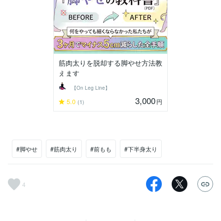
筋肉太りを脱却する脚やせ方法教
えます
【On Leg Line】
3,000
5.0
円
(1)
#脚やせ
#筋肉太り
#前もも
#下半身太り
4