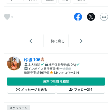
3
一覧に戻る
ゆき106
本人確認
機密保持契約(NDA)
インボイス発行事業者
未登録
総販売実績
40
評価
4.9
フォロワー
214
無料で見積り相談
メッセージを送る
フォロー
214
スケジュール