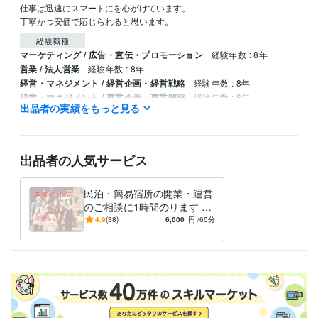
仕事は迅速にスマートにを心がけています。

丁寧かつ安価で応じられると思います。
経験職種
マーケティング / 広告・宣伝・プロモーション
経験年数 : 8年
営業 / 法人営業
経験年数 : 8年
経営・マネジメント / 経営企画・経営戦略
経験年数 : 8年
経営・マネジメント / 事業企画・事業開発
経験年数 : 8年
出品者の実績をもっと見る
事務・ビジネスサポート / 事務（一般事務）
経験年数 : 11年
職歴
株式会社共佑
2016年3月 ~ 2020年3月
出品者の人気サービス
有限会社井村興産
2013年3月 ~ 2016年2月
株式会社ｃｌｉｐ
2021年11月 ~ 現在
民泊・簡易宿所の開業・運営
資格・検定
のご相談に1時間のります 宿
日商簿記検定2級
泊業をしたい！でも売上が確
取得年 : 2012年
4.9
(38)
6,000
円
/60分
保できるのかわからず不安な
国内旅行業務取扱管理者
取得年 : 2018年
方に
得意分野
ビジネス代行・事務代行
宿泊業アドバイス
民泊
集客
簡易宿所
コンサル
アドバイス
宿泊
販路
ホテル