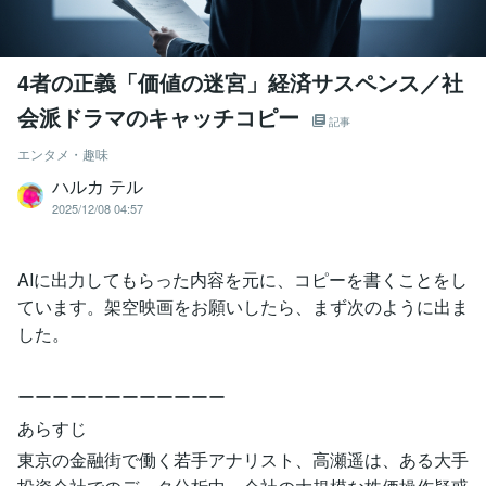
4者の正義「価値の迷宮」経済サスペンス／社
会派ドラマのキャッチコピー
記事
エンタメ・趣味
ハルカ テル
2025/12/08 04:57
AIに出力してもらった内容を元に、コピーを書くことをし
ています。架空映画をお願いしたら、まず次のように出ま
した。
ーーーーーーーーーーーー
あらすじ
東京の金融街で働く若手アナリスト、高瀬遥は、ある大手