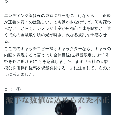
る。
エンディング遥は夜の東京タワーを見上げながら、「正義
が正義を貫くのは難しい。でも動かさなければ、何も変わ
らない」と呟く。カメラが上空から都市全体を映すと、遠
くで別の金融取引所の光が瞬き、次なる波乱を予感させ
る。ーーーーーーーーーーーー
ここでのキャッチコピー群はキャラクターなら、キャラの
内面を表現すると言うより全体目線(世界観限定にせず視
野を外に拡げる)ことを意識しました。まず『会社の大規
模な株価操作疑惑を偶然発見する。』に注目して、次のよ
うに考えました。
コピー①