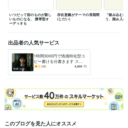
DeepL翻訳:0年
Google翻訳:5年
いつだって前のものが新し
存在意義がテーマの長期間
「踏み込むな
いものになる、 携帯型オ
(じだい)
う、踏み入れ
ーディオも
出品者の人気サービス
1時間3000円で情感特化型コ
ピー書ける分書きます スロ
ーガンなどコピーに近いもの
5.0
(5)
3,000
円
ならOKです
このブログを見た人にオススメ