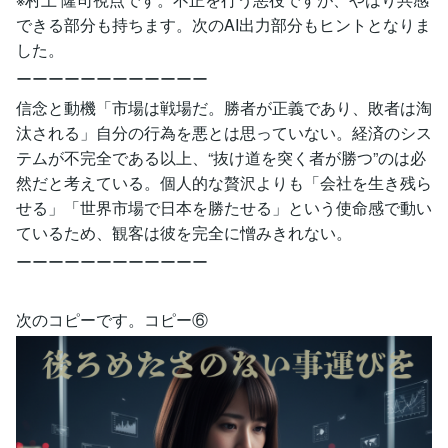
できる部分も持ちます。次のAI出力部分もヒントとなりま
した。
ーーーーーーーーーーーー
信念と動機「市場は戦場だ。勝者が正義であり、敗者は淘
汰される」自分の行為を悪とは思っていない。経済のシス
テムが不完全である以上、“抜け道を突く者が勝つ”のは必
然だと考えている。個人的な贅沢よりも「会社を生き残ら
せる」「世界市場で日本を勝たせる」という使命感で動い
ているため、観客は彼を完全に憎みきれない。
ーーーーーーーーーーーー
次のコピーです。コピー⑥