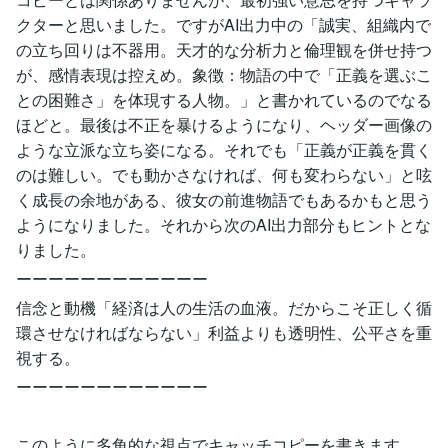
クターと思いました。ですがAI出力中の「誠実、組織内で
の立ち回りは不器用。天才的な分析力と倫理観を併せ持つ
が、感情表現は控えめ。象徴：物語の中で「正義を選ぶこ
との困難さ」を体現する人物。」と書かれているのでなる
ほどと。最後は不正を暴けるようになり、ヘッダー画像の
ような立派な立ち姿になる。それでも「正義が正義を貫く
のは難しい。でも動かさなければ、何も変わらない」と呟
く成長の余地がある、彼女の前進物語でもあるかもと思う
ようになりました。それから次のAI出力部分もヒントとな
りました。
ーーーーーーーーーーーー
信念と動機「経済は人の生活の血液。だからこそ正しく循
環させなければならない」利益よりも透明性、公平さを重
視する。
ーーーーーーーーーーーー
このように多角的な視点でキャッチコピーを書きます。