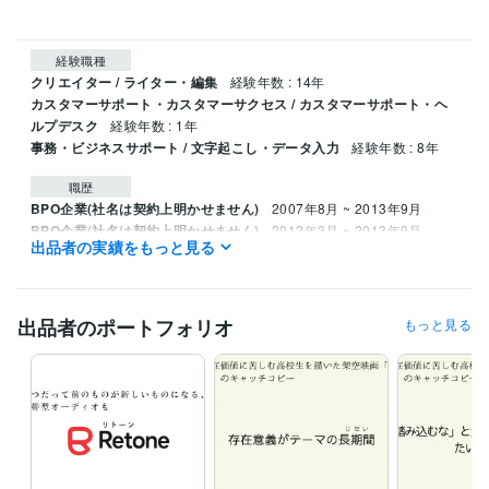
経験職種
クリエイター / ライター・編集
経験年数 : 14年
カスタマーサポート・カスタマーサクセス / カスタマーサポート・ヘ
ルプデスク
経験年数 : 1年
事務・ビジネスサポート / 文字起こし・データ入力
経験年数 : 8年
職歴
BPO企業(社名は契約上明かせません)
2007年8月 ~ 2013年9月
BPO企業(社名は契約上明かせません)
2012年3月 ~ 2013年9月
出品者の実績をもっと見る
ランサーズ・クラウドワークス(2社それぞれによる仲介の形)
2013年
10月 ~ 現在
集客・採用サポート特化会社（社名は確認中)
2024年3月 ~ 2024年1
1月
出品者のポートフォリオ
もっと見る
スマートフォン向けアプリ運営(社名は契約上明かせません)
2021年1
2月 ~ 2022年1月
(社名は確認中)
2021年12月 ~ 2022年12月
ビジネス・クリエイティブツール
Google ドキュメント:5年
ChatGPT:1年
Canva:2年
その他ツール