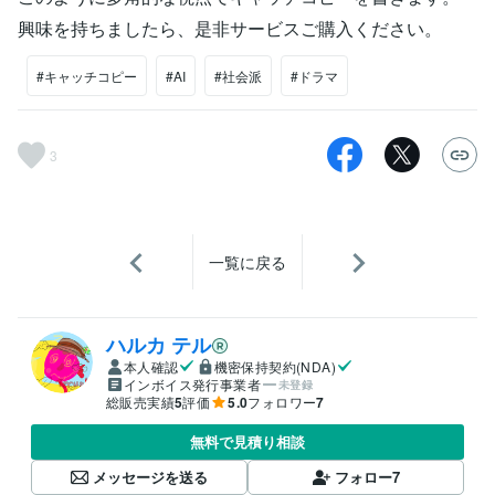
興味を持ちましたら、是非サービスご購入ください。
#キャッチコピー
#AI
#社会派
#ドラマ
3
一覧に戻る
ハルカ テル
本人確認
機密保持契約(NDA)
インボイス発行事業者
未登録
総販売実績
5
評価
5.0
フォロワー
7
無料で見積り相談
メッセージを送る
フォロー
7