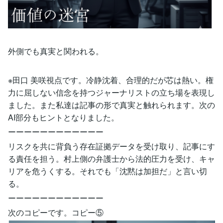
外側でも真実と関われる。
※田口 美咲視点です。冷静沈着、合理的だが芯は熱い。権
力に屈しない信念を持つジャーナリストの立ち場を表現し
ました。また私達は記事の形で真実と触れられます。次の
AI部分もヒントとなりました。
ーーーーーーーーーーーー
リスクを共に背負う存在証拠データを受け取り、記事にす
る責任を担う。村上側の弁護士から法的圧力を受け、キャ
リアを危うくする。それでも「沈黙は加担だ」と言い切
る。
ーーーーーーーーーーーー
次のコピーです。コピー⑤