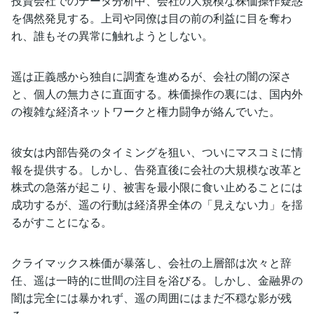
投資会社でのデータ分析中、会社の大規模な株価操作疑惑
を偶然発見する。上司や同僚は目の前の利益に目を奪わ
れ、誰もその異常に触れようとしない。
遥は正義感から独自に調査を進めるが、会社の闇の深さ
と、個人の無力さに直面する。株価操作の裏には、国内外
の複雑な経済ネットワークと権力闘争が絡んでいた。
彼女は内部告発のタイミングを狙い、ついにマスコミに情
報を提供する。しかし、告発直後に会社の大規模な改革と
株式の急落が起こり、被害を最小限に食い止めることには
成功するが、遥の行動は経済界全体の「見えない力」を揺
るがすことになる。
クライマックス株価が暴落し、会社の上層部は次々と辞
任、遥は一時的に世間の注目を浴びる。しかし、金融界の
闇は完全には暴かれず、遥の周囲にはまだ不穏な影が残