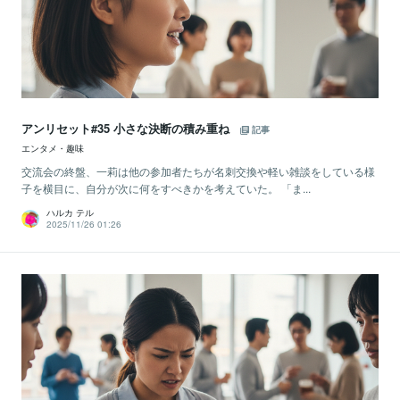
アンリセット#35 小さな決断の積み重ね
記事
エンタメ・趣味
交流会の終盤、一莉は他の参加者たちが名刺交換や軽い雑談をしている様
子を横目に、自分が次に何をすべきかを考えていた。 「ま...
ハルカ テル
2025/11/26 01:26