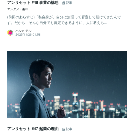
アンリセット #48 事業の構想
記事
エンタメ・趣味
(前回のあらすじ)「私自身が、自分は無理って否定して続けてきたんで
す。だから、そんな自分でも肯定できるように、人に教えら...
ハルカ テル
2025/11/26 01:58
アンリセット #47 起業の理由
記事