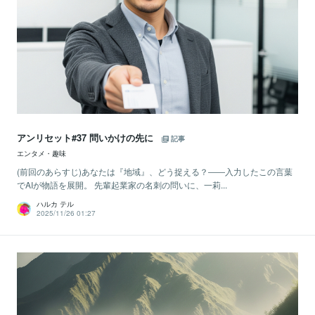
アンリセット#37 問いかけの先に
記事
エンタメ・趣味
(前回のあらすじ)あなたは『地域』、どう捉える？――入力したこの言葉
でAIが物語を展開。 先輩起業家の名刺の問いに、一莉...
ハルカ テル
2025/11/26 01:27