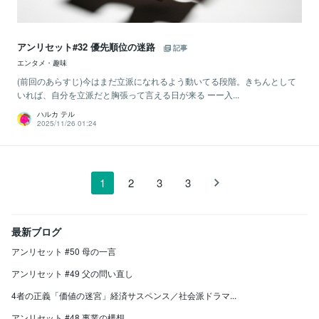
アンリセット#32 優先順位の迷路
記事
エンタメ・趣味
(前回のあらすじ)今はまだ立派になれるよう動いてる段階。きちんとして
いれば、自分を立派だと胸張って言える日が来る ーー入...
ハルカ テル
2025/11/26 01:24
1
2
3
3
最新ブログ
アンリセット #50 母の一言
アンリセット #49 父の問い直し
4者の正義「価値の迷宮」経済サスペンス／社会派ドラマ...
アンリセット #48 事業の構想