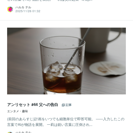
ハルカ テル
2025/11/26 01:32
アンリセット #44 父への告白
記事
エンタメ・趣味
(前回のあらすじ)計画をいつでも細胞単位で即答可能。 ――入力したこの
言葉でAIが物語を展開。 一莉は鋭い言葉に圧倒され...
ハルカ テル