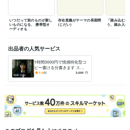
その他ツール
DeepL翻訳:0年
Google翻訳:5年
いつだって前のものが新し
存在意義がテーマの長期間
「踏み込むな
いものになる、 携帯型オ
(じだい)
う、踏み入れ
ーディオも
出品者の人気サービス
1時間3000円で情感特化型コ
ピー書ける分書きます スロ
ーガンなどコピーに近いもの
5.0
(5)
3,000
円
ならOKです