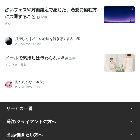
占いフェスや対面鑑定で感じた、恋愛に悩む方
に共通すること
記事
占い
月澄しん｜相手の心理を解きほぐす占い師
2026/07/27 14:58
メールで気持ちは伝わらない⁉
記事
エンタメ・趣味
あたたかな ゆうひ
2026/07/25 03:36