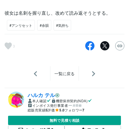
彼女は名刺を握り直し、改めて読み返そうとする。
#アンリセット
#余韻
#気持ち
3
一覧に戻る
ハルカ テル
本人確認
機密保持契約(NDA)
インボイス発行事業者
未登録
総販売実績
5
評価
5.0
フォロワー
7
無料で見積り相談