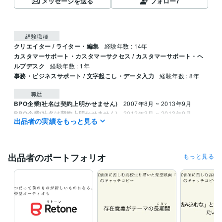
メッセージを送る
フォロー
7
経験職種
クリエイター / ライター・編集
経験年数 : 14年
カスタマーサポート・カスタマーサクセス / カスタマーサポート・ヘ
ルプデスク
経験年数 : 1年
事務・ビジネスサポート / 文字起こし・データ入力
経験年数 : 8年
職歴
BPO企業(社名は契約上明かせません)
2007年8月 ~ 2013年9月
BPO企業(社名は契約上明かせません)
2012年3月 ~ 2013年9月
出品者の実績をもっと見る
ランサーズ・クラウドワークス(2社それぞれによる仲介の形)
2013年
10月 ~ 現在
集客・採用サポート特化会社（社名は確認中)
2024年3月 ~ 2024年1
1月
出品者のポートフォリオ
もっと見る
スマートフォン向けアプリ運営(社名は契約上明かせません)
2021年1
2月 ~ 2022年1月
(社名は確認中)
2021年12月 ~ 2022年12月
ビジネス・クリエイティブツール
Google ドキュメント:5年
ChatGPT:1年
Canva:2年