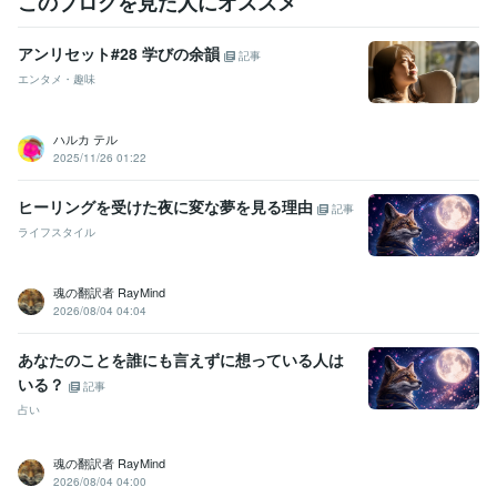
このブログを見た人にオススメ
アンリセット#28 学びの余韻
記事
エンタメ・趣味
ハルカ テル
2025/11/26 01:22
ヒーリングを受けた夜に変な夢を見る理由
記事
ライフスタイル
魂の翻訳者 RayMind
2026/08/04 04:04
あなたのことを誰にも言えずに想っている人は
いる？
記事
占い
魂の翻訳者 RayMind
2026/08/04 04:00