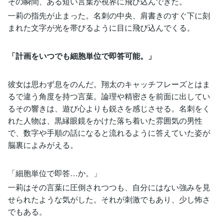
その瞬間、ある短い言葉が視界に飛び込んできた。
一莉の指先が止まった。名刺の中央、肩書きのすぐ下に刻
まれた文字が光を帯びるように目に飛び込んでくる。
「計画をいつでも細胞単位で即答可能。」
彼女は思わず息をのんだ。翔太のキャッチフレーズとはま
るで違う角度を持つ言葉。論理や精密さを前面に出してい
るその響きは、遊び心よりも鋭さを感じさせる。名刺をく
れた人物は、黒縁眼鏡をかけた落ち着いた雰囲気の男性
で、数字や手順の話になると流れるように答えていた姿が
脳裏によみがえる。
「細胞単位で即答…か。」
一莉はその言葉に圧倒されつつも、自分にはない強みを見
せられたような気がした。それが刺激でもあり、少し怖さ
でもある。