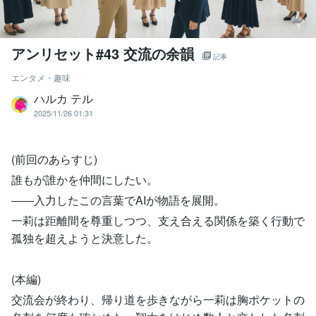
アンリセット#43 交流の余韻
記事
エンタメ・趣味
ハルカ テル
2025/11/26 01:31
(前回のあらすじ)
誰もが誰かを仲間にしたい。
――入力したこの言葉でAIが物語を展開。
一莉は距離間を尊重しつつ、支え合える関係を築く行動で
孤独を超えようと決意した。
(本編)
交流会が終わり、帰り道を歩きながら一莉は胸ポケットの