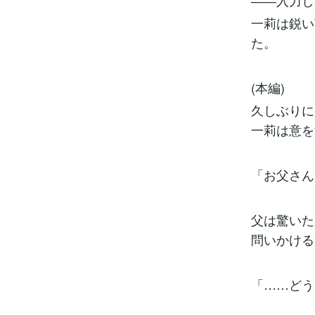
――入力し
一莉は鋭い
た。
(本編)
久しぶりに
一莉は意を
「お父さん
父は驚いた
問いかける
「……どう