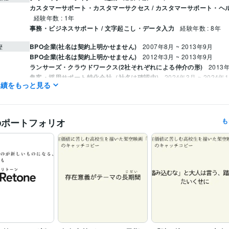
カスタマーサポート・カスタマーサクセス / カスタマーサポート・ヘ
経験年数 : 1年
事務・ビジネスサポート / 文字起こし・データ入力
経験年数 : 8年
BPO企業(社名は契約上明かせません)
2007年8月 ~ 2013年9月
歴
BPO企業(社名は契約上明かせません)
2012年3月 ~ 2013年9月
ランサーズ・クラウドワークス(2社それぞれによる仲介の形)
2013
集客・採用サポート特化会社（社名は確認中)
2024年3月 ~ 2024年
実績をもっと見る
スマートフォン向けアプリ運営(社名は契約上明かせません)
2021年1
年1月
(社名は確認中)
2021年12月 ~ 2022年12月
のポートフォリオ
も
Google ドキュメント:5年
ChatGPT:1年
Canva:2年
クリエイ
ツール
DeepL翻訳:0年
Google翻訳:5年
ツール