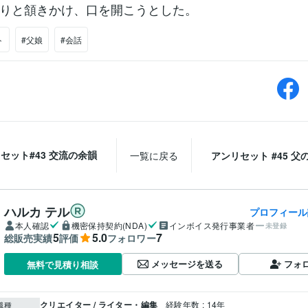
りと頷きかけ、口を開こうとした。
ト
#父娘
#会話
セット#43 交流の余韻
一覧に戻る
アンリセット #45 父
ハルカ テル
プロフィール
本人確認
機密保持契約(NDA)
インボイス発行事業者
未登録
5
5.0
7
総販売実績
評価
フォロワー
メッセージを送る
フォ
無料で見積り相談
クリエイター / ライター・編集
経験年数 : 14年
職種