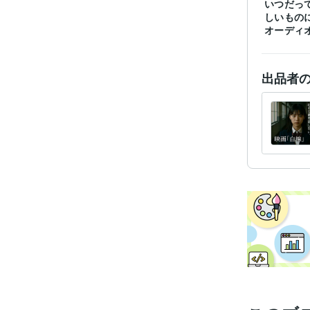
いつだっ
しいもの
オーディ
出品者