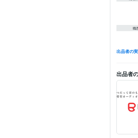
職
出品者の
出品者
ビジネス・
ティブ
その他