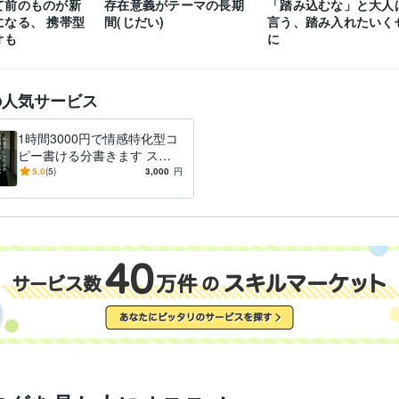
て前のものが新
存在意義がテーマの長期
「踏み込むな」と大人
になる、 携帯型
間(じだい)
言う、踏み入れたいく
オも
に
の人気サービス
1時間3000円で情感特化型コ
ピー書ける分書きます スロ
ーガンなどコピーに近いもの
5.0
(5)
3,000
円
ならOKです