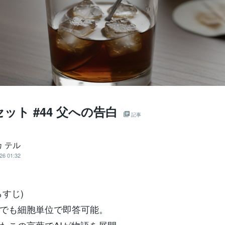
ット #44 父への告白
記事
 テル
26 01:32
らすじ)
でも細胞単位で即答可能。