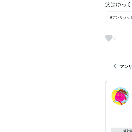
父はゆっく
#アンリセッ
3
アンリ
経験