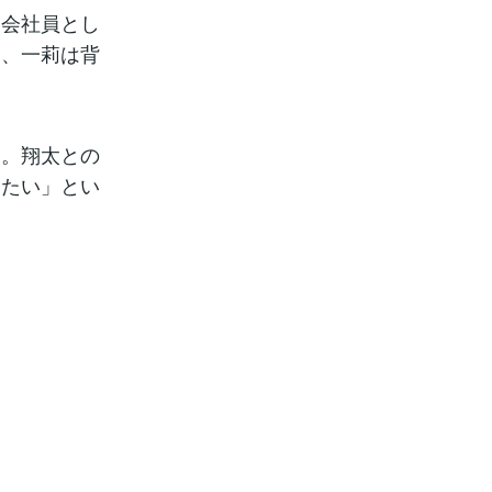
。会社員とし
に、一莉は背
と。翔太との
したい」とい
。