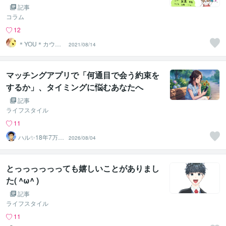
記事
コラム
12
＊YOU＊カウン
2021/08/14
セラー＆キャリ
コン
マッチングアプリで「何通目で会う約束を
するか」、タイミングに悩むあなたへ
記事
ライフスタイル
11
ハル✨18年7万人
2026/08/04
以上の実績×書籍
著者
とっっっっっっても嬉しいことがありまし
た( ^ω^ )
記事
ライフスタイル
11