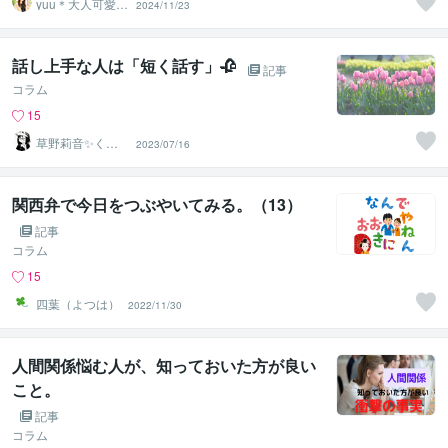
yuu＊大人可愛い
2024/11/23
癒し声✨心を整
える時間
話し上手な人は「短く話す」🥀
記事
コラム
15
草野莉音✨くさ
2023/07/16
のりお
関西弁で今日をつぶやいてみる。（13）
記事
コラム
15
四葉（よつは）
2022/11/30
人間関係悩む人が、知っておいた方が良い
こと。
記事
コラム