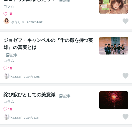
記事
コラム
10
ゆうり✴️
2026/04/02
ジョゼフ・キャンベルの『千の顔を持つ英
雄』の真実とは
記事
コラム
10
kazaar
2024/11/05
詫び寂びとしての美意識
記事
コラム
10
kazaar
2024/08/31