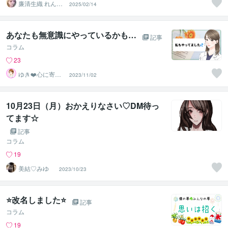
廉清生織 れんせ
2025/02/14
い さき
あなたも無意識にやっているかも…
記事
コラム
23
ゆき❤️心に寄り
2023/11/02
添う癒しのナー
ス
10月23日（月）おかえりなさい♡DM待っ
てます☆
記事
コラム
19
美結♡みゆ
2023/10/23
⭐改名しました⭐
記事
コラム
19