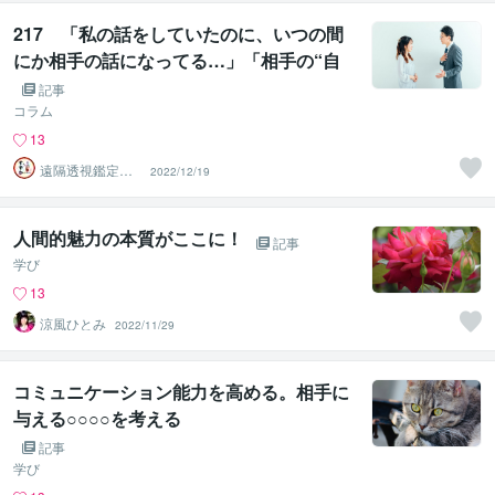
217 「私の話をしていたのに、いつの間
にか相手の話になってる…」「相手の“自
分語り”にすり替わってる…」
記事
コラム
13
遠隔透視鑑定
2022/12/19
師・すずか✡
人間的魅力の本質がここに！
記事
学び
13
涼風ひとみ
2022/11/29
コミュニケーション能力を高める。相手に
与える○○○○を考える
記事
学び