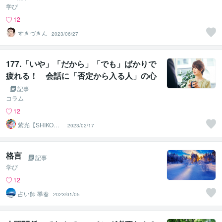
学び
12
すきづきん
2023/06/27
177.「いや」「だから」「でも」ばかりで
疲れる！ 会話に「否定から入る人」の心
理とは？
記事
コラム
12
紫光【SHIKO】
2023/02/17
遠隔透視鑑定士
格言
記事
学び
12
占い師 導春
2023/01/05