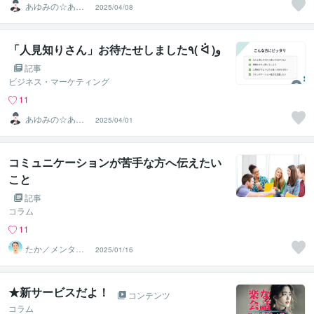
あゆみの☆あな
2025/04/08
たを応援・肯定
し隊
「人見知りさん」お待たせしました٩( ᐛ )و
記事
ビジネス・マーケティング
11
あゆみの☆あな
2025/04/01
たを応援・肯定
し隊
コミュニケーションが苦手な方へ伝えたい
こと
記事
コラム
11
たか／メンタル
2025/01/16
パートナー
★新サービスだよ！
コンテンツ
コラム