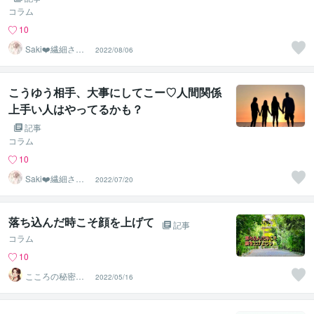
コラム
10
Saki❤️繊細さん
2022/08/06
のハッピーサポ
ーター
こうゆう相手、大事にしてこー♡人間関係
上手い人はやってるかも？
記事
コラム
10
Saki❤️繊細さん
2022/07/20
のハッピーサポ
ーター
落ち込んだ時こそ顔を上げて
記事
コラム
10
こころの秘密基
2022/05/16
地☆Shuurei