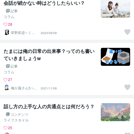
会話が続かない時はどうしたらいい？
記事
コラム
28
草野莉音✨くさ
2023/06/08
のりお
たまには俺の日常の出来事？ってのも書い
ていきましょうw
記事
コラム
27
俺が蓮さん❗️ハス
2021/11/08
じゃありません
w
話し方の上手な人の共通点とは何だろう？
コンテンツ
ライフスタイル
25