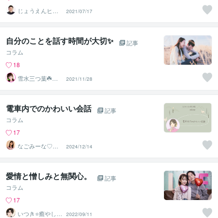
じょうえんヒカ
2021/07/17
ル⭐️介護業界の救
世主
自分のことを話す時間が大切✨
記事
コラム
18
雪水三つ葉☘️あ
2021/11/28
ったかコミュニ
ケーション
電車内でのかわいい会話
記事
コラム
17
なごみーな♡癒
2024/12/14
し系心のサポー
ター
愛情と憎しみと無関心。
記事
コラム
17
いつき⭐️癒やし声
2022/09/11