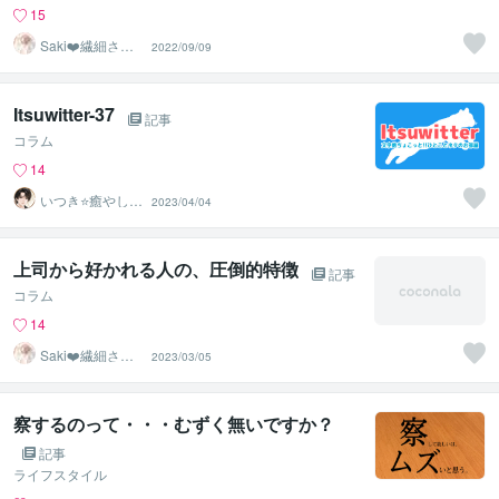
15
Saki❤️繊細さん
2022/09/09
のハッピーサポ
ーター
Itsuwitter-37
記事
コラム
14
いつき⭐️癒やし声
2023/04/04
のお話相手
上司から好かれる人の、圧倒的特徴
記事
コラム
14
Saki❤️繊細さん
2023/03/05
のハッピーサポ
ーター
察するのって・・・むずく無いですか？
記事
ライフスタイル