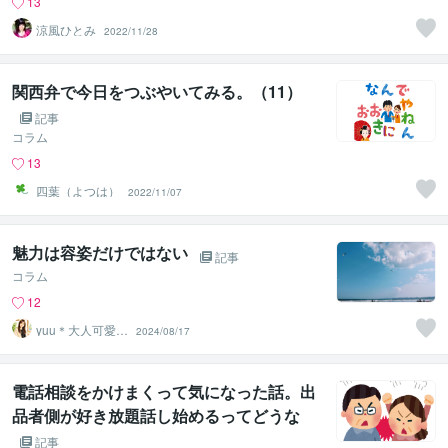
13
涼風ひとみ
2022/11/28
関西弁で今日をつぶやいてみる。（11）
記事
コラム
13
四葉（よつは）
2022/11/07
魅力は容姿だけではない
記事
コラム
12
yuu＊大人可愛い
2024/08/17
癒し声✨心を整
える時間
電話相談をかけまくって気になった話。出
品者側が好き放題話し始めるってどうな
の？
記事