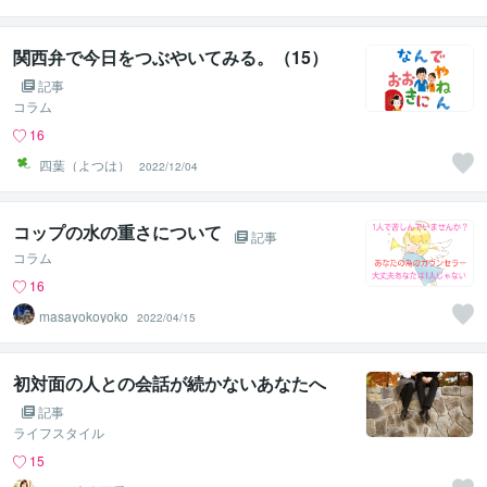
のお話相手
関西弁で今日をつぶやいてみる。（15）
記事
コラム
16
四葉（よつは）
2022/12/04
コップの水の重さについて
記事
コラム
16
masayokoyoko
2022/04/15
初対面の人との会話が続かないあなたへ
記事
ライフスタイル
15