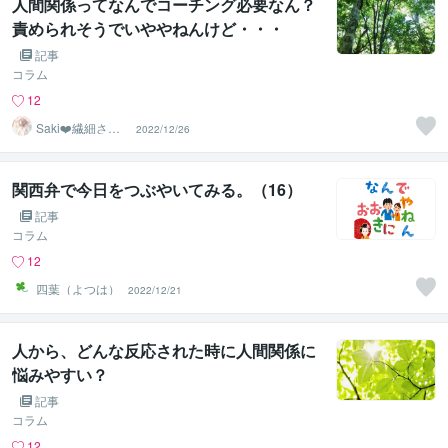
人間関係ってなんでコーチング必要なん？
責められそうでいややねんけど・・・
記事
コラム
12
Saki❤️繊細さん
2022/12/26
のハッピーサポ
ーター
関西弁で今日をつぶやいてみる。（16）
記事
コラム
12
四葉（よつは）
2022/12/21
人から、どんな反応された時に人間関係に
悩みやすい？
記事
コラム
12