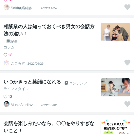
Saki❤️繊細さん
2022/11/24
のハッピーサポ
ーター
相談業の人は知っておくべき男女の会話方
法の違い！
記事
コラム
12
ここらぎ
2022/09/29
いつかきっと笑顔になれる
コンテンツ
ライフスタイル
12
MusicStudio♪ま
2022/06/02
さたか音楽教室
会話を楽しみたいなら、〇〇をやりすぎな
いこと！