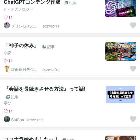
ChatGPTコンテンツ作成
記事
IT・テクノロジー
11
プリンセスぷり
2023/05/14
こ
「神子の休み」
記事
小説
11
鏡面反射デジタ
2022/12/18
ルアート製作所
（鈴木穣）
『会話を長続きさせる方法』って話❗️
記事
学び
11
SaiCoo
2022/12/06
ココナラ始めましたっ！