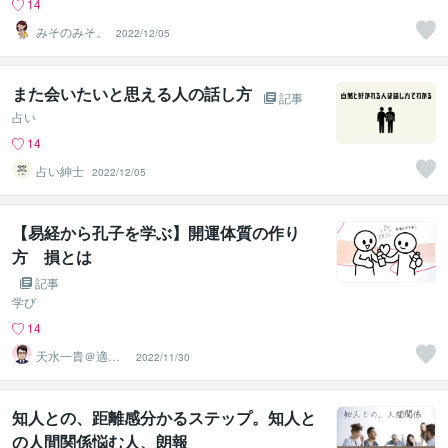
14
みそのみそ。
2022/12/05
また会いたいと思える人の話し方
記事
占い
14
占い紳士
2022/12/05
【易経から孔子を学ぶ】開運体質の作り
方 損とは
記事
学び
14
天水一貴＠適職
2022/11/30
キャリア相談×吉
方位
知人との、距離感分かるステップ。知人と
の人間関係悩む人、朗報