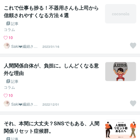
これで仕事も捗る！不器用さんも上司から
信頼されやすくなる方法４選
記事
コラム
10
Saki❤️繊細さん
2023/01/16
のハッピーサポ
ーター
人間関係自体が、負担に。しんどくなる意
外な理由
記事
コラム
10
Saki❤️繊細さん
2022/12/01
のハッピーサポ
ーター
それ、本間に大丈夫？SNSでもある、人間
関係リセット症候群。
記事