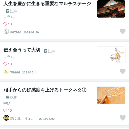
人生を豊かに生きる重要なマルチステージ
記事
コラム
10
kazaar
2024/08/29
伝え合うって大切
記事
コラム
10
waaai
2023/05/11
相手からの好感度を上げるトークネタ①
記事
学び
10
聴く耳 りょー
2023/05/02
すけ