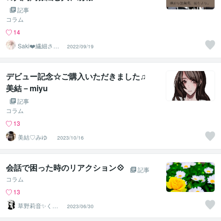
記事
コラム
14
Saki❤️繊細さん
2022/09/19
のハッピーサポ
ーター
デビュー記念☆ご購入いただきました♫
美結－miyu
記事
コラム
13
美結♡みゆ
2023/10/16
会話で困った時のリアクション💠
記事
コラム
13
草野莉音✨くさ
2023/06/30
のりお