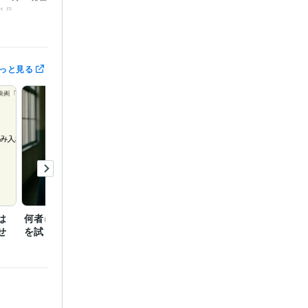
11月
2月 ~ 2022
っと見る
は
何者になれるか私の印象
せ
を試したい