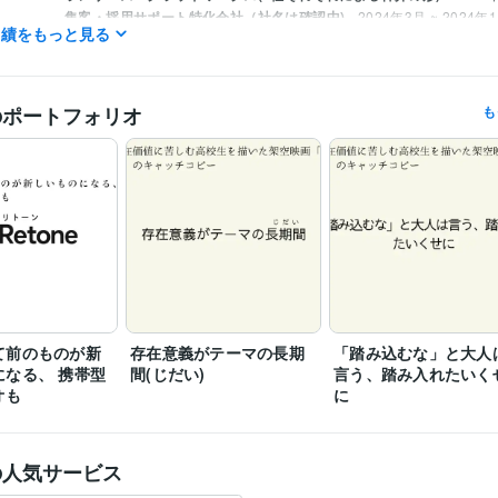
集客・採用サポート特化会社（社名は確認中)
2024年3月 ~ 2024年
実績をもっと見る
スマートフォン向けアプリ運営(社名は契約上明かせません)
2021年1
年1月
(社名は確認中)
2021年12月 ~ 2022年12月
のポートフォリオ
も
Google ドキュメント:5年
ChatGPT:1年
Canva:2年
クリエイ
ツール
DeepL翻訳:0年
Google翻訳:5年
ツール
て前のものが新
存在意義がテーマの長期
「踏み込むな」と大人
になる、 携帯型
間(じだい)
言う、踏み入れたいく
オも
に
の人気サービス