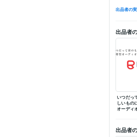
出品者の
出品者
ビジネス・
ティブ
その他
いつだっ
しいもの
オーディ
出品者