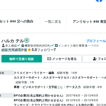
セット #44 父への告白
一覧に戻る
アンリセット #46 肯
ハルカ テル
プロフィール
本人確認
機密保持契約(NDA)
インボイス発行事業者
未登録
5
5.0
7
総販売実績
評価
フォロワー
メッセージを送る
フォ
無料で見積り相談
クリエイター / ライター・編集
経験年数 : 14年
職種
カスタマーサポート・カスタマーサクセス / カスタマーサポート・ヘ
経験年数 : 1年
事務・ビジネスサポート / 文字起こし・データ入力
経験年数 : 8年
BPO企業(社名は契約上明かせません)
2007年8月 ~ 2013年9月
歴
BPO企業(社名は契約上明かせません)
2012年3月 ~ 2013年9月
ランサーズ・クラウドワークス(2社それぞれによる仲介の形)
2013