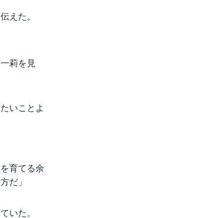
と伝えた。
に一莉を見
りたいことよ
ちを育てる余
え方だ」
出ていた。