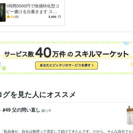
1時間3000円で情感特化型コ
ピー書ける分書きます スロ
ーガンなどコピーに近いもの
5.0
(5)
3,000
円
ならOKです
ログを見た人にオススメ
 #49 父の問い直し
記事
じ)「私自身が、自分は無理って否定して続けてきたんです。だから、そんな自分でも