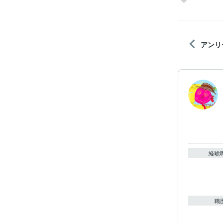
アンリ
経験
職