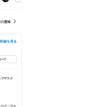
定の意味
詳細を見る
ロー
7
ルプデスク
年10月 ~ 現在