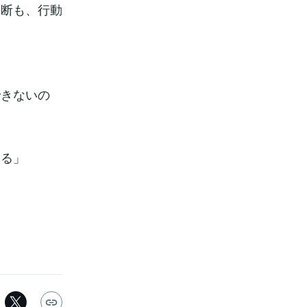
判断も、行動
できないの
わる」