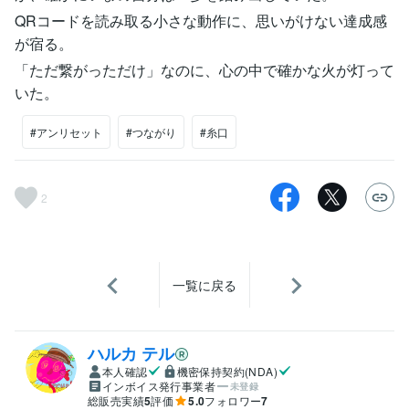
QRコードを読み取る小さな動作に、思いがけない達成感
が宿る。
「ただ繋がっただけ」なのに、心の中で確かな火が灯って
いた。
#アンリセット
#つながり
#糸口
2
一覧に戻る
ハルカ テル
本人確認
機密保持契約(NDA)
インボイス発行事業者
未登録
総販売実績
5
評価
5.0
フォロワー
7