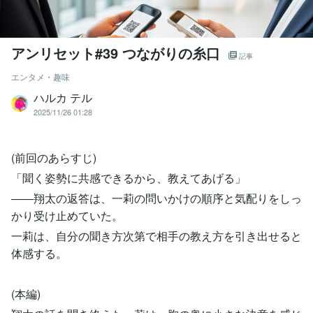
アンリセット#39 つながりの糸口
記事
エンタメ・趣味
ハルカ テル
2025/11/26 01:28
(前回のあらすじ)
「聞く姿勢に共感できるから、教えてあげる」
――翔太の返答は、一莉の問いかけの順序と気配りをしっ
かり受け止めていた。
一莉は、自分の聞き方次第で相手の教え方を引き出せると
体感する。
(本編)