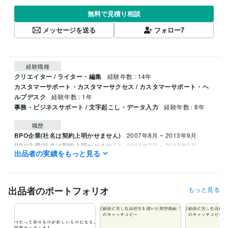
無料で見積り相談
メッセージを送る
フォロー
7
経験職種
クリエイター / ライター・編集
経験年数 : 14年
カスタマーサポート・カスタマーサクセス / カスタマーサポート・ヘ
ルプデスク
経験年数 : 1年
事務・ビジネスサポート / 文字起こし・データ入力
経験年数 : 8年
職歴
BPO企業(社名は契約上明かせません)
2007年8月 ~ 2013年9月
BPO企業(社名は契約上明かせません)
2012年3月 ~ 2013年9月
出品者の実績をもっと見る
ランサーズ・クラウドワークス(2社それぞれによる仲介の形)
2013年
10月 ~ 現在
集客・採用サポート特化会社（社名は確認中)
2024年3月 ~ 2024年1
1月
出品者のポートフォリオ
もっと見る
スマートフォン向けアプリ運営(社名は契約上明かせません)
2021年1
2月 ~ 2022年1月
(社名は確認中)
2021年12月 ~ 2022年12月