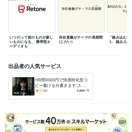
ビジネス・クリエイティブツール
Google ドキュメント:5年
ChatGPT:1年
Canva:2年
その他ツール
DeepL翻訳:0年
Google翻訳:5年
いつだって前のものが新し
存在意義がテーマの長期間
「踏み込むな
いものになる、 携帯型オ
(じだい)
う、踏み入れ
ーディオも
出品者の人気サービス
1時間3000円で情感特化型コ
ピー書ける分書きます スロ
ーガンなどコピーに近いもの
5.0
(5)
3,000
円
ならOKです