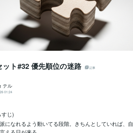
ット#32 優先順位の迷路
記事
 テル
26 01:24
らすじ)
派になれるよう動いてる段階。きちんとしていれば、
言える日が来る