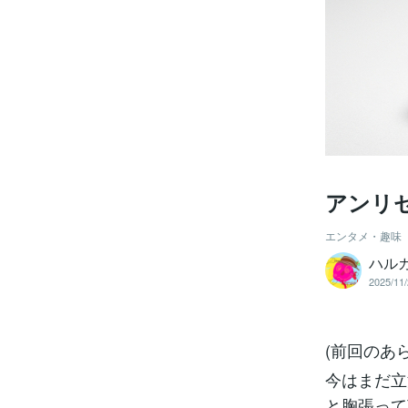
アンリセ
エンタメ・趣味
ハルカ
2025/11/
(前回のあ
今はまだ立
と胸張って