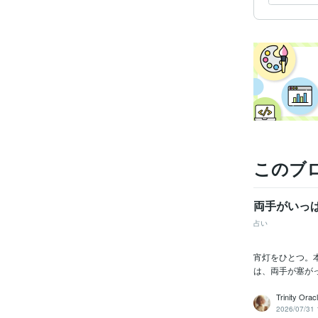
このブ
両手がいっ
占い
宵灯をひとつ。
は、両手が塞が
Trinity Or
2026/07/31 