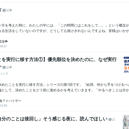
方
記事
い方を考えた時に、わたしの中には、「この時間にはこれをして…。」という概念
れる生活をしていないのですが、どうしても抜けきれないんですよね。皆様はいかがで
談室☘️
09:21
とを実行に移す方法①】優先順位を決めたのに、なぜ実行
か
記事
ィング
決めたことを実行に移す方法」シリーズの第1回です。「結局、何から手をつけるべ
編として、決めたことをどう前に進めるかを考えていきます。「やるべきことは分かっ
営戦略アドバイザー
10:53
自分のことは後回し」そう感じる夜に、読んでほしい
記