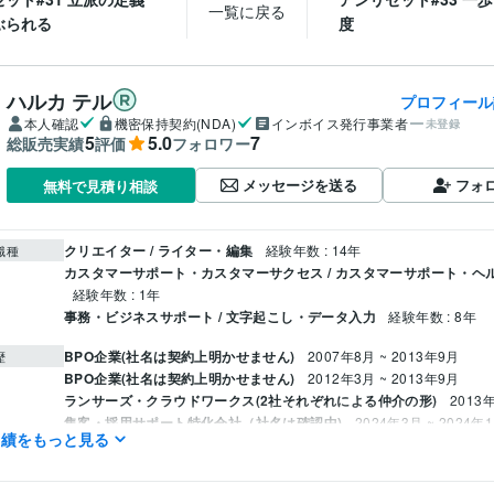
一覧に戻る
ぶられる
度
ハルカ テル
プロフィール
本人確認
機密保持契約(NDA)
インボイス発行事業者
未登録
5
5.0
7
総販売実績
評価
フォロワー
メッセージを送る
フォ
無料で見積り相談
クリエイター / ライター・編集
経験年数 : 14年
職種
カスタマーサポート・カスタマーサクセス / カスタマーサポート・ヘ
経験年数 : 1年
事務・ビジネスサポート / 文字起こし・データ入力
経験年数 : 8年
BPO企業(社名は契約上明かせません)
2007年8月 ~ 2013年9月
歴
BPO企業(社名は契約上明かせません)
2012年3月 ~ 2013年9月
ランサーズ・クラウドワークス(2社それぞれによる仲介の形)
2013
集客・採用サポート特化会社（社名は確認中)
2024年3月 ~ 2024年
実績をもっと見る
スマートフォン向けアプリ運営(社名は契約上明かせません)
2021年1
年1月
(社名は確認中)
2021年12月 ~ 2022年12月