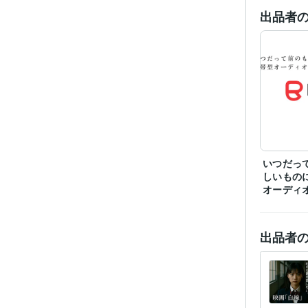
出品者
ビジネス・
ティブ
その他
いつだっ
しいもの
オーディ
出品者