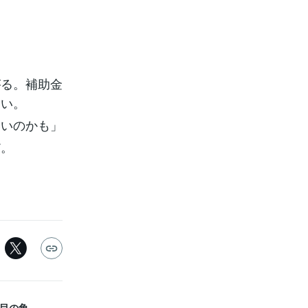
がる。補助金
ない。
いいのかも」
だ。
歩目の角