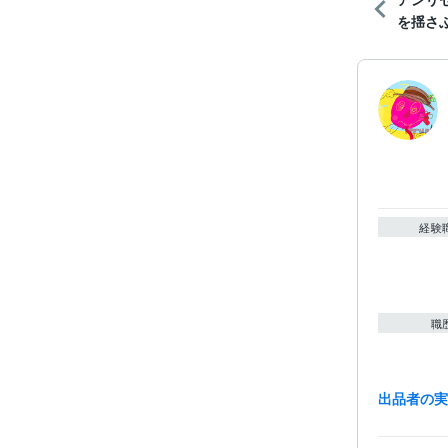
を揺さ
経験
職
出品者の