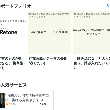
のポートフォリオ
も
Google ドキュメント:5年
ChatGPT:1年
Canva:2年
クリエイ
ツール
DeepL翻訳:0年
Google翻訳:5年
ツール
て前のものが新
存在意義がテーマの長期
「踏み込むな」と大人
になる、 携帯型
間(じだい)
言う、踏み入れたいく
オも
に
の人気サービス
1時間3000円で情感特化型コ
ピー書ける分書きます スロ
ーガンなどコピーに近いもの
5.0
(5)
3,000
円
ならOKです