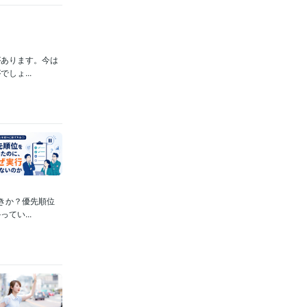
があります。今は
しょ...
きか？優先順位
てい...