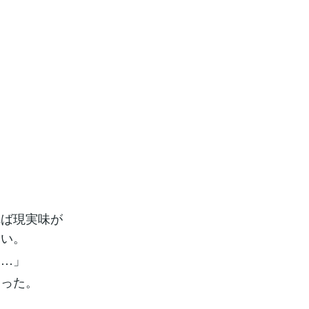
れば現実味が
たい。
……」
まった。