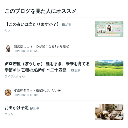
このブログを見た人にオススメ
【この占いは当たりますか？】
記事
占い
朝比奈しょう 心が軽くなる1ヶ月鑑定
2026/06/20 05:55
🌾🌻芒種（ぼうしゅ） 種をまき、未来を育てる
季節🌱✨ 芒種の光🌾🌞 〜二十四節...
記事
ライフスタイル
守護神タロット鑑定師だいだい☀️
2026/06/06 05:39
お出かけ予定
記事
コラム