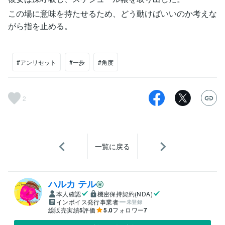
この場に意味を持たせるため、どう動けばいいのか考えな
がら指を止める。
#アンリセット
#一歩
#角度
2
一覧に戻る
ハルカ テル
本人確認
機密保持契約(NDA)
インボイス発行事業者
未登録
総販売実績
5
評価
5.0
フォロワー
7