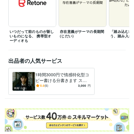
Google ドキュメント:5年
ChatGPT:1年
Canva:2年
その他ツール
DeepL翻訳:0年
Google翻訳:5年
いつだって前のものが新し
存在意義がテーマの長期間
「踏み込むな
いものになる、 携帯型オ
(じだい)
う、踏み入れ
ーディオも
出品者の人気サービス
1時間3000円で情感特化型コ
ピー書ける分書きます スロ
ーガンなどコピーに近いもの
5.0
(5)
3,000
円
ならOKです