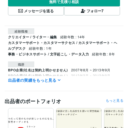
無料で見積り相談
メッセージを送る
フォロー
7
経験職種
クリエイター / ライター・編集
経験年数 : 14年
カスタマーサポート・カスタマーサクセス / カスタマーサポート・ヘ
ルプデスク
経験年数 : 1年
事務・ビジネスサポート / 文字起こし・データ入力
経験年数 : 8年
職歴
BPO企業(社名は契約上明かせません)
2007年8月 ~ 2013年9月
BPO企業(社名は契約上明かせません)
2012年3月 ~ 2013年9月
出品者の実績をもっと見る
ランサーズ・クラウドワークス(2社それぞれによる仲介の形)
2013年
10月 ~ 現在
集客・採用サポート特化会社（社名は確認中)
2024年3月 ~ 2024年1
1月
出品者のポートフォリオ
もっと見る
スマートフォン向けアプリ運営(社名は契約上明かせません)
2021年1
2月 ~ 2022年1月
(社名は確認中)
2021年12月 ~ 2022年12月
ビジネス・クリエイティブツール