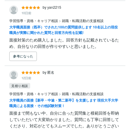
by yan2215
10日前
学習指導・資格・キャリア相談
>
就職・転職活動の支援相談
大学職員面接（既卒）でされた100の質問提供します 10名以上の現役
職員が実際に聞かれた質問と回答方向性を記載!
面接対策のため購入しました。回答方針も記載されているた
め、自分なりの回答が作りやすいと思いました。
参考になった
by 匿名
12日前
見積り相談
学習指導・資格・キャリア相談
>
就職・転職活動の支援相談
大学職員の面接【新卒・中途・第二新卒】を支援します 現役大手大学
職員による面接・その他試験対策！
面接まで間もない中、自分に合った質問集と模範回答を即納
していただいて大変助かりました。質問にも丁寧に回答して
くださり、対応がとてもスムーズでした。ありがとうござい