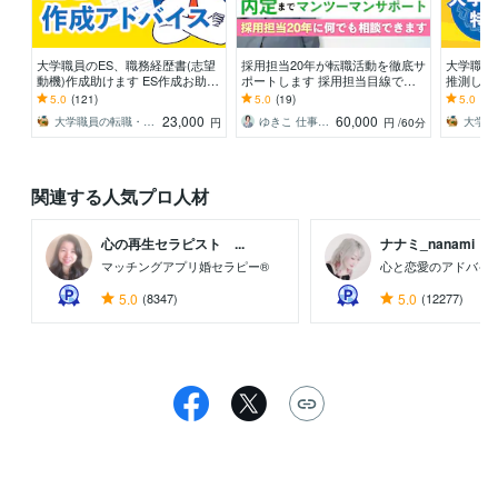
大学職員のES、職務経歴書(志望
採用担当20年が転職活動を徹底サ
大学職員
動機)作成助けます ES作成お助
ポートします 採用担当目線で課
推測し回
け！国立、私立大学職員、新卒・
題を明確に｜職務経歴書・面接ま
Sを元に
5.0
(121)
5.0
(19)
5.0
(30
第二新卒・転職OK
で徹底サポート
で質問を
23,000
60,000
大学職員の転職・就活フクロウES面接対策
ゆきこ 仕事とキャリアの先生
円
円
/60分
関連する人気プロ人材
心の再生セラピスト ...
ナナミ_nanami
マッチングアプリ婚セラピー®
心と恋愛のアドバイ
5.0
(8347)
5.0
(12277)