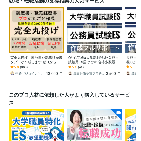
就職・転職活動の支援相談の人気サービス
完全丸投げ 履歴書や職務経歴書
0から完成●大学職員試験•公務員
公務員試
をプロが作成します ゼロから作
試験用ES届けます 合格多数最短1
機０から
成代行/ポイント解説付 総販売
日●大学職員試験•公務員•企業志
最短1日
5.0
(866)
5.0
(40)
5.0
(43
実績2000件突破
望動機自己PR
業志望動
13,000
3,500
中条（ジョインキャリアオフィス）
最高評価受賞プラチナランクライター桜
円
円
このプロ人材に依頼した人がよく購入しているサービ
ス