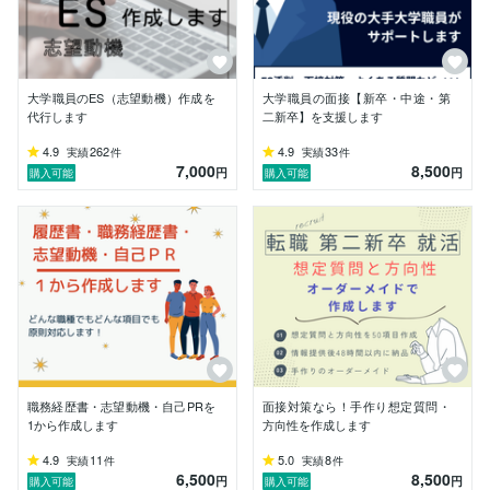
【経歴】

・大学職員関係

都内の高校・大学を卒業し、母校で大学職員をしていま
す。

大学職員のES（志望動機）作成を
大学職員の面接【新卒・中途・第
以前は就職を支援する部署にも在籍していたため、年間
代行します
二新卒】を支援します
200件以上の相談を受けていました。

また教学部門にも在籍したため、私立大学の大部分は把
4.9
262
4.9
33
実績
件
実績
件
7,000
8,500
握しています。

円
円
購入可能
購入可能
大学職員だけでなく、公務員など比較的大学職員に違い
業界や、大学職員と●●で悩んでいる。といった相談で
も構いません。

新卒でも既卒採用でも相談に乗らせていただきます。

・転職全般キャリアアドバイザーとして活動

応募書類作成や面接対策をはじめとしてキャリア相談等
の実績があります。

各業界や個人の情報を踏まえた職務経歴書の作成や面接
想定質問などをオーダーメイドで作成しています。

職務経歴書・志望動機・自己PRを
面接対策なら！手作り想定質問・
1から作成します
方向性を作成します
実際に数多くの面接官としての経験があるため、

4.9
11
5.0
8
実績
件
実績
件
「何を聞きたいか」

6,500
8,500
円
円
購入可能
購入可能
その質問は「何を知りたいか」という　ことを熟知して