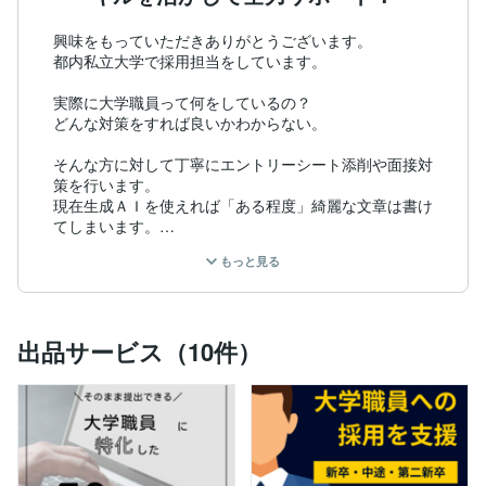
興味をもっていただきありがとうございます。

都内私立大学で採用担当をしています。

実際に大学職員って何をしているの？

どんな対策をすれば良いかわからない。

そんな方に対して丁寧にエントリーシート添削や面接対
策を行います。

現在生成ＡＩを使えれば「ある程度」綺麗な文章は書け
てしまいます。

逆に言えば差別化ができない文章が応募書類の中に溢れ
もっと見る
かえっている現状があります。

その中で限られた内定を勝ち取るためには、「自分だけ
の文章」を考える必要があります。

もちろん綺麗な文章であることを前提にしながらも、
出品サービス（10件）
「自分だけの」「自分だけにしか書けない」独自性のあ
る文章を考えていきたいと思います。

これまでの転職経験やノウハウを生かし、キャリアアド
バイザーとして大学職員以外の転職活動の要望にもお応
えします。
