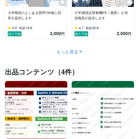
大学職員のよくある質問100個と回
大学職員志望動機ES（最新）を現
答を提供します
役職員が提供します
4.9
14
4.7
32
実績
件
実績
件
3,000
2,500
円
円
購入可能
購入可能
もっと見る
出品コンテンツ（4件）