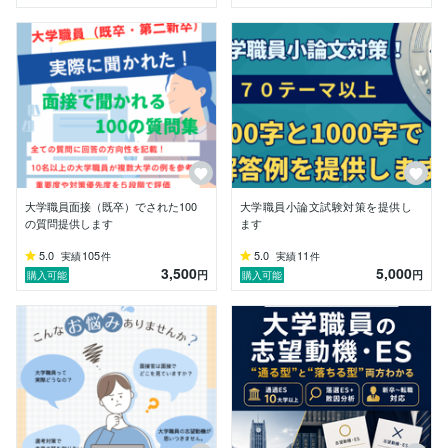
いる自負があります。

・転職が初めて職務経歴書の書き方がわからない。

・未経験業界でどんな質問があるかわからない

・そもそも自分の強みやなんて答えればわからない

・選考に小論文があって書き方がわからない

こんな採用や転職に関する「わからない」にお答えした
いと思っています。

【様々な職種に対応可能です】

特に教育業界が得意ではありますが、その他公務員や民
間企業（営業）、士業をはじめとして対応可能です。

大学職員面接（既卒）でされた100
大学職員小論文試験対策を提供し
の質問提供します
ます
【迅速でハイクオリティを目指します】

5.0
105
5.0
11
実績
件
実績
件
・基本な納期は「ヒアリング回答後48時間以内」に提
3,500
5,000
円
円
購入可能
購入可能
供します。

※内容によっては異なる場合がありますので、ご相談く
ださい。

・ココナラ初めてでも大丈夫です。（使い方に不慣れの
場合はご相談ください。）

・納品後に質問を受け付けています。

必ず質問の問い合わせをご連絡したうえで納品とさせて
いただきます。