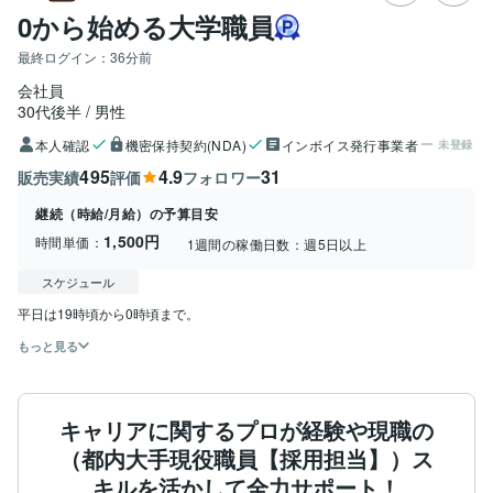
0から始める大学職員
最終ログイン：
36分前
会社員
30代後半
男性
本人確認
機密保持契約(NDA)
インボイス発行事業者
未登録
495
4.9
31
販売実績
評価
フォロワー
継続（時給/月給）の予算目安
1,500円
時間単価：
1週間の稼働日数：
週5日以上
スケジュール
もっと見る
キャリアに関するプロが経験や現職の
（都内大手現役職員【採用担当】）ス
キルを活かして全力サポート！