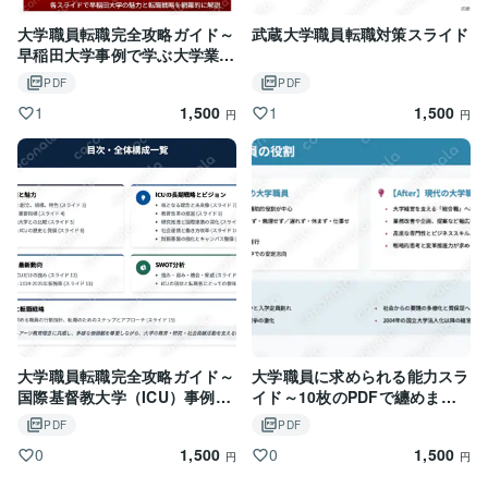
大学職員転職完全攻略ガイド～
武蔵大学職員転職対策スライド
早稲田大学事例で学ぶ大学業界
分析～
PDF
PDF
1,500
1,500
1
1
円
円
大学職員転職完全攻略ガイド～
大学職員に求められる能力スラ
国際基督教大学（ICU）事例で
イド～10枚のPDFで纏めまし
学ぶ大学業界分析～
た
PDF
PDF
1,500
1,500
0
0
円
円