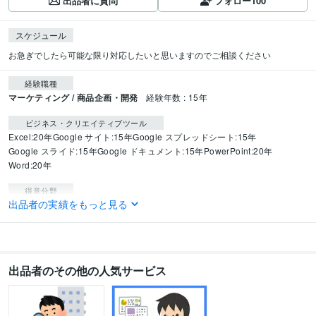
出品者に質問
フォロー
100
スケジュール
お急ぎでしたら可能な限り対応したいと思いますのでご相談ください
経験職種
マーケティング / 商品企画・開発
経験年数 : 15年
ビジネス・クリエイティブツール
Excel:20年
Google サイト:15年
Google スプレッドシート:15年
Google スライド:15年
Google ドキュメント:15年
PowerPoint:20年
Word:20年
得意分野
出品者の実績をもっと見る
ビジネス代行・事務代行
アイデア出し、ブレスト、課題解決
ビジネス アイデア
資産運用・副業の相談
不動産投資、マンション経営の相談
不動産投資 不動産
語学力
出品者のその他の人気サービス
英語
日常会話レベル