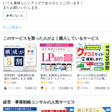
いつも素晴らしいアイデアありがとうございます！

またお願いいたします。
参考になった
もっと見る
このサービスを買った人がよく購入しているサービス
営業資料・提案資料を構
集客に効果的な女性向けL
食べログの様な会員制口
成から制作します 情報整
P作ります スクール・養
コミサイトをプロが構築
理・言語化・図解まで対
成講座系などのLPデザイ
します 価値あるクチコミ
4.9
(22)
5.0
(17)
5.0
(31)
応｜読み手が判断できる
ン実績多数！
情報で集客し、収益化も
5,000
110,000
100,000
資料へ
図れます！
マサ｜資料戦略・情報設計パートナー
まい｜WEBデザイナー・イラストレーター
KEN＠現役システムエンジニア
円
円
円
経営・事業戦略コンサルの人気サービス