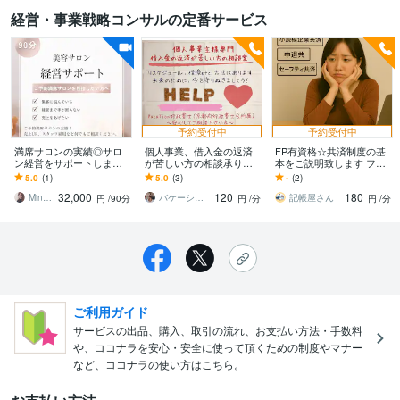
経営・事業戦略コンサルの定番サービス
予約受付中
予約受付中
満席サロンの実績◎サロ
個人事業、借入金の返済
FP有資格☆共済制度の基
ン経営をサポートします
が苦しい方の相談承りま
本をご説明致します フリ
売上UP、スタッフ雇用な
す 融資金の借換やリスケ
ーランスのお悩み相談☆
5.0
(1)
5.0
(3)
-
(2)
どなんでもOK！
ジュール(契約条件の変更)
小規模共済・中退共・セ
32,000
120
180
を基本にします
ーフティ共済
Mina＠Salonコンサル
バケーション行政書士事務所
記帳屋さん
円
/90分
円
/分
円
/分
ご利用ガイド
サービスの出品、購入、取引の流れ、お支払い方法・手数料
や、ココナラを安心・安全に使って頂くための制度やマナー
など、ココナラの使い方はこちら。