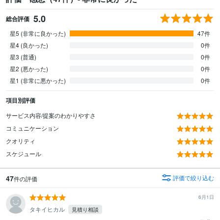
5.0
総合評価
星5 (非常に良かった)
47件
星4 (良かった)
0件
星3 (普通)
0件
星2 (悪かった)
0件
星1 (非常に悪かった)
0件
項目別評価
サービス内容/提案のわかりやすさ
コミュニケーション
クオリティ
スケジュール
47
評価で絞り込む
件の評価
6月1日
タキイヒカル
見積り相談