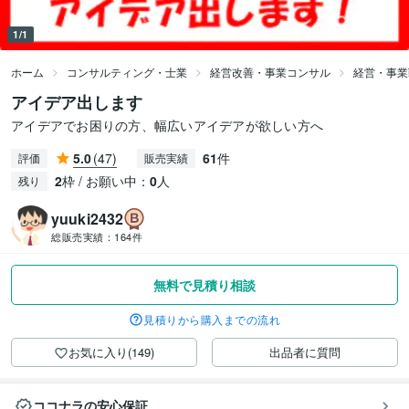
1/1
ホーム
コンサルティング・士業
経営改善・事業コンサル
経営・事業
アイデア出します
アイデアでお困りの方、幅広いアイデアが欲しい方へ
5.0
(47)
61
件
評価
販売実績
2
枠 / お願い中：
0
人
残り
yuuki2432
総販売実績：
164件
無料で見積り相談
見積りから購入までの流れ
お気に入り(149)
出品者に質問
ココナラの安心保証