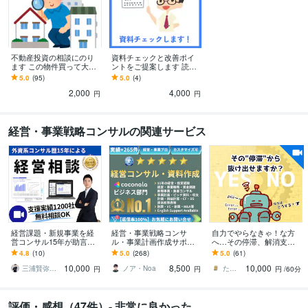
不動産投資の相談にのり
資料チェックと改善ポイ
ます この物件買って大丈
ントをご提案します 読み
夫？第三者の視点でアド
手の負荷を減らし、理解
5.0
(95)
5.0
(4)
バイスさせて頂きます
しやすい資料へサポート
2,000
4,000
します
円
円
経営・事業戦略コンサルの関連サービス
経営課題・新規事業を経
経営・事業戦略コンサ
自力でやらなきゃ！な方
営コンサル15年が助言し
ル・事業計画作成サポー
へ…その停滞、解消支援
ます 【無料相談OK】成長
トします 億円超の資金調
します 開業／副業／法人
4.8
(10)
5.0
(268)
5.0
(61)
戦略、競合差別化、販売
達・実績多数 | 経営13年
化／安定化／NPO／社会
10,000
8,500
10,000
戦略まで壁打ち
のプロがサポート
起業／事業見直しなど
三浦賢弥＠経営コンサルタント
ノア・Noa
たぬき／あなたの味方につきます
円
円
円
/60分
評価・感想（47件）- 非常に良かった