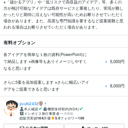
※「儲かるアプリ」や「低リスクで高収益のアイデア」等、多くの
方が検討可能なアイデアは既存サービスと重複したり、実現が難し
かったりと期待に沿えない可能性が高いためお断りさせていただく
場合があります。また、高度な専門知識を要するなど提案困難と思
われる場合はお断りさせていただく場合があります。
有料オプション
各アイデアを簡単な１枚の資料(PowerPoint)に
＋
5,000円
て納品します ※画像等もありイメージしやすく
なると思います
さらに5案を追加提案します ※さらに幅広いアイ
＋
8,000円
デアをご提案できると思います
yuuki2432
本人確認
機密保持契約(NDA)
インボイス発行事業者
未登録
総販売実績
164
評価
5.0
フォロワー
100