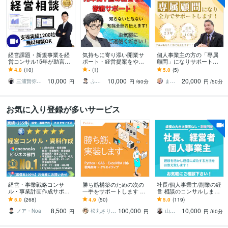
経営課題・新規事業を経
気持ちに寄り添い開業サ
個人事業主の方の「専属
営コンサル15年が助言し
ポート・経営提案をやり
顧問」になりサポートし
ます 【無料相談OK】成長
ます 失敗しない開業準備
ます 個人事業主も顧問を
4.8
(10)
-
(1)
5.0
(5)
戦略、競合差別化、販売
と継続経営を経験者が伝
つけられる！経営歴23年
10,000
10,000
20,000
戦略まで壁打ち
えます！
の私が伴走します！
三浦賢弥＠経営コンサルタント
ふんわりこころサポート☘️みちまさ
まつもと社長｜なんでも相談できる経営者
円
円
/60分
円
/50分
お気に入り登録が多いサービス
経営・事業戦略コンサ
勝ち筋構築のための次の
社長/個人事業主/副業の経
ル・事業計画作成サポー
一手をサポートします Pyt
営 相談のコンサルします
トします 億円超の資金調
hon・GAS・ExcelVBA対
プロの経営コンサルタン
5.0
(268)
4.9
(50)
5.0
(119)
達・実績多数 | 経営13年
応、デザイン支援も
トが年商10億→70億の経
8,500
100,000
10,000
のプロがサポート
験をお伝え！
ノア・Noa
松丸さりり｜シネステティカ
山下 経営コンサル／コーチ
円
円
円
/60分