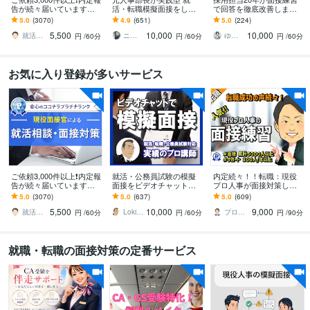
告が続々届いています
活・転職模擬面接をしま
で回答を徹底改善します
【本番を想定した模擬面
す 総販売⭐1500件超⭐実
本番で伝わる実践的な面
5.0
(3070)
4.9
(651)
5.0
(224)
接】公務員試験、新卒・
践型模擬面接＋想定質
接トレーニング｜面接対
5,500
10,000
10,000
経験者採用対応
問・回答例集
策・模擬面接OK
就活サポーターTAKU
ニタシゲユキ★元人事部長の就活・転職支援
ゆきこ 仕事とキャリアの先生
円
/60分
円
/60分
円
/60分
お気に入り登録が多いサービス
ご依頼3,000件以上❗内定報
就活・公務員試験の模擬
内定続々！！転職：現役
告が続々届いています
面接をビデオチャットで
プロ人事が面接対策しま
【本番を想定した模擬面
します 【あとで見返せる
す 【毎月限定10人】60分
5.0
(3070)
5.0
(637)
5.0
(609)
接】公務員試験、新卒・
動画付！】プロが回答内
7000円も可能/質問や相談
5,500
10,000
9,000
経験者採用対応
容から表情までチェック
は無制限
就活サポーターTAKU
LokiStaff
プロ人事３段 さとう
円
/60分
円
/60分
円
/90分
就職・転職の面接対策の定番サービス