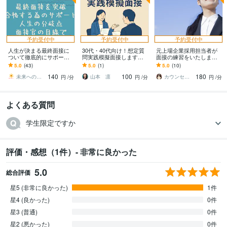
予約受付中
予約受付中
予約受付中
人生が決まる最終面接に
30代・40代向け！想定質
元上場企業採用担当者が
ついて徹底的にサポート
問実践模擬面接します
面接の練習をいたします
します 最終面接を合格に
「強みの言語化と対策を
就職や転職で内定を勝ち
5.0
(43)
5.0
(1)
5.0
(10)
する為には？を支え導き
徹底サポート」
取りたいあなたへ！
140
100
180
ます！
未来へのサポーター
山本 凛
カウンセラー チャッキー
円
/分
円
/分
円
/分
よくある質問
学生限定ですか
評価・感想（1件）- 非常に良かった
5.0
総合評価
星5 (非常に良かった)
1件
星4 (良かった)
0件
星3 (普通)
0件
星2 (悪かった)
0件