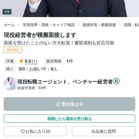
1/1
ホーム
学習指導・資格・キャリア相談
面接対策・模擬面接
就職・転
現役経営者が模擬面接します
面接を受けたことのない方大歓迎！書類添削も対応可能
電話相談
5.0
(1)
1
件
評価
販売実績
3
枠 / お願い中：
0
人
残り
現役転職エージェント、ベンチャー経営者
総販売実績：
64件
受付休止中
再開したら通知を受け取る
お気に入り(3)
出品者に質問