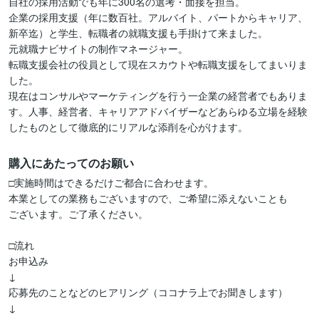
自社の採用活動でも年に300名の選考・面接を担当。

企業の採用支援（年に数百社。アルバイト、パートからキャリア、
新卒迄）と学生、転職者の就職支援も手掛けて来ました。

元就職ナビサイトの制作マネージャー。

転職支援会社の役員として現在スカウトや転職支援をしてまいりま
した。

現在はコンサルやマーケティングを行う一企業の経営者でもありま
す。人事、経営者、キャリアアドバイザーなどあらゆる立場を経験
したものとして徹底的にリアルな添削を心がけます。
購入にあたってのお願い
□実施時間はできるだけご都合に合わせます。

本業としての業務もございますので、ご希望に添えないことも

ございます。ご了承ください。

□流れ

お申込み

↓

応募先のことなどのヒアリング（ココナラ上でお聞きします）

↓
