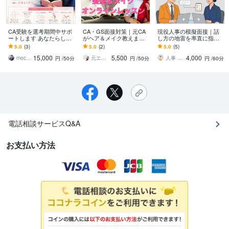
CA受験を選考期間中サポ
CA・GS面接対策｜元CA
現役人事の模擬面接｜話
ートします あなたらしい
がヘア＆メイク教えます
し方の地雷を率直に指摘
回答を一緒に作る伴走サ
第一印象で合格を勝ち取
します 内容はあるの
5.0
(3)
5.0
(2)
5.0
(5)
ポート(5回面接＋相談)
る！元CA直伝の印象UP術
に、“話し方・構造”で損し
15,000
5,500
4,000
ているあなたへ
mochu_ca
元エミレーツCA Mina
人事 シロガネ
円
/50分
円
/50分
円
/60分
電話相談サービスQ&A
お支払い方法