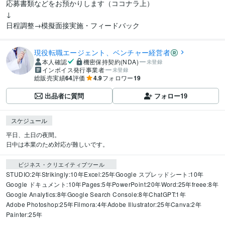
応募書類などをお預かりします（ココナラ上）

↓

日程調整→模擬面接実施・フィードバック
現役転職エージェント、ベンチャー経営者
本人確認
機密保持契約(NDA)
未登録
インボイス発行事業者
未登録
総販売実績
64
評価
4.9
フォロワー
19
出品者に質問
フォロー
19
スケジュール
平日、土日の夜間。

日中は本業のため対応が難しいです。
ビジネス・クリエイティブツール
STUDIO:2年
Strikingly:10年
Excel:25年
Google スプレッドシート:10年
Google ドキュメント:10年
Pages:5年
PowerPoint:20年
Word:25年
freee:8年
Google Analytics:8年
Google Search Console:8年
ChatGPT:1年
Adobe Photoshop:25年
Filmora:4年
Adobe Illustrator:25年
Canva:2年
Painter:25年