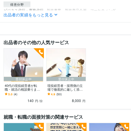
得意分野
ビジネス代行・事務代行
新規事業、新規商品企画、マーケティング
出品者の実績をもっと見る
旅行、人材
出品者のその他の人気サービス
受付休止中
受付休止中
40代の現役経営者が転
現役経営者・採用側の立
職・就活の相談乗ります
場で徹底的に厳しく添削
起業経験ありの経営者が
します 人材系、ベンチャ
5.0
(4)
4.9
(50)
就活や転職活動のお話を
ー志望者にも説得力ある
140
8,000
うかがいます。
添削します
円
/分
円
就職・転職の面接対策の関連サービス