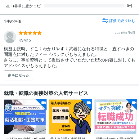
星1 (非常に悪かった)
0件
1
評価で絞り込む
件の評価
2024年5月9日
KSM15
模擬面接時、すごくわかりやすく武器になれる特徴と、直すべきの
問題点に対したフィードバックがもらえました。

さらに、事前資料として提出させていただいたESの内容に対しても
アドバイスがもらえました。
参考になった
就職・転職の面接対策の人気サービス
ご依頼3,000件以上❗内定報
元人事部長が実践型 就
採用担当20年が面接練習