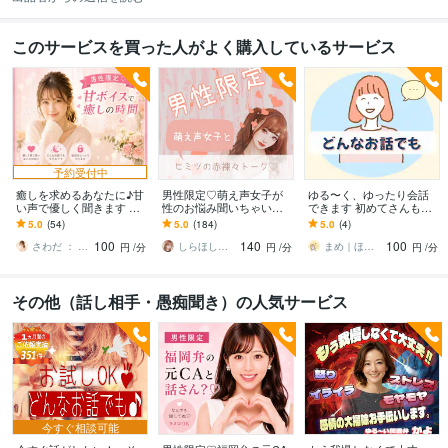
このサービスを買った人がよく購入しているサービス
予約受付中
癒しを求めるあなたに♪甘
男性限定♡萌え声女子が
ゆる〜く、ゆったり会話
い声で優しく聞きます 特
性のお悩み聞いちゃいま
できます 初めてさんも大
別ボイスサンプル有り♪確
す お悩み・心のモヤモ
歓迎◎悩み、愚痴、相談
5.0
(54)
5.0
(184)
5.0
(4)
認してみてね
ヤ…全部ぶちまけて！
気楽にお話ししましょう
100
140
100
さわだ ： リラクゼーション甘ボイス
しらほしりこ♡癒し声セラピスト
まめ｜ほっとひといき相談室
円
/分
円
/分
円
/分
その他（話し相手・愚痴聞き）の人気サービス
今すぐ相談可能