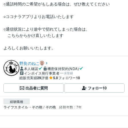
○通話時間のご希望がもしある場合は、ぜひ教えてください

○ココナラアプリよりお電話いたします

○通信状況により途中で切れてしまった場合は、

　こちらからかけ直しいたします

よろしくお願いいたします。
野良のねこ
本人確認
機密保持契約(NDA)
インボイス発行事業者
未登録
総販売実績
29
評価
5.0
フォロワー
10
出品者に質問
フォロー
10
経験職種
ライフスタイル・その他 / その他
経験年数 : 7年