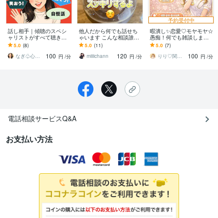
予約受付中
話し相手｜傾聴のスペシ
他人だから何でも話せち
暇潰し✨恋愛♡モヤモヤ☆
ャリストがすべて聴きま
ゃいます こんな相談誰に
愚痴！何でも雑談します
す お悩み相談、思い出
も出来ない！これって普
現役ナースがどんなお話
5.0
(8)
5.0
(11)
5.0
(7)
話、秘密の話、どんな内
通じゃないの？？
でも付き合います✨楽しく
100
120
100
容でもOKです♪
話そ♡
なぎ♧心の寄り添い人
miiiichann
りり♡関西弁美容ナース
円
/分
円
/分
円
/分
電話相談サービスQ&A
お支払い方法