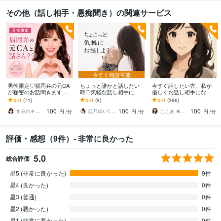
その他（話し相手・愚痴聞き）の関連サービス
今すぐ相談可能
男性限定♡福岡弁の元CA
ちょっと誰かと話したい
今すぐ話したい方、私が
が秘密のお話聞きます 雑
時♡気軽な話し相手にな
優しくお話し相手になり
談・趣味・恋愛・性の悩
ります はじめての方も安
ます あなたの心にそっと
5.0
(71)
5.0
(9)
5.0
(396)
みなど…な〜んでも聞く
心♡1分から優しくお話を
寄り添う時間を届けます
100
100
100
けんね！
お聴きします♡
すみれ✈️福岡弁の元CA
恋乃ゆいʕᵔᴥᵔʔ♡
ここあ ❀ぽかぽか相談室❀
円
/分
円
/分
円
/分
評価・感想（9件）- 非常に良かった
5.0
総合評価
星5 (非常に良かった)
9件
星4 (良かった)
0件
星3 (普通)
0件
星2 (悪かった)
0件
星1 (非常に悪かった)
0件