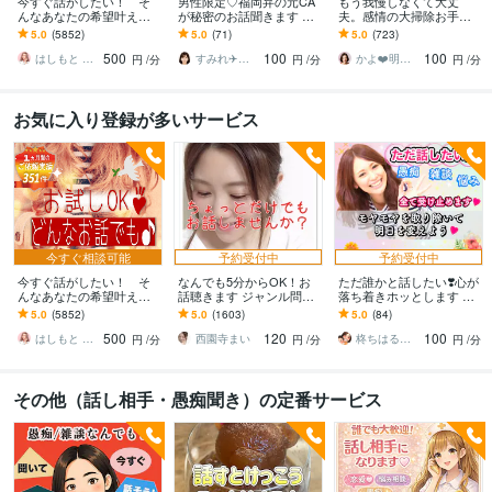
今すぐ話がしたい！ そ
男性限定♡福岡弁の元CA
もう我慢しなくて大丈
んなあなたの希望叶えま
が秘密のお話聞きます 雑
夫。感情の大掃除お手伝
す 今日あったことから深
談・趣味・恋愛・性の悩
いします 怒り/イライラ/モ
5.0
(5852)
5.0
(71)
5.0
(723)
刻な悩みまで☆何でも打
みなど…な〜んでも聞く
ヤモヤ/ストレス/焦り/感情
500
100
100
ち明けてください。
けんね！
爆発/本音
はしもと ゆっこ♡救急こころの相談室
すみれ✈️福岡弁の元CA
かよ❤️明日が少し楽しみになる場所
円
/分
円
/分
円
/分
お気に入り登録が多いサービス
今すぐ相談可能
予約受付中
予約受付中
今すぐ話がしたい！ そ
なんでも5分からOK！お
ただ誰かと話したい❣️心が
んなあなたの希望叶えま
話聴きます ジャンル問わ
落ち着きホッとします い
す 今日あったことから深
ずただちょっとだけ誰か
ますぐ話す/雑談/愚痴/何で
5.0
(5852)
5.0
(1603)
5.0
(84)
刻な悩みまで☆何でも打
と話したい人待ってます♪
も/結婚/恋愛/悩み/繊細
500
120
100
ち明けてください。
はしもと ゆっこ♡救急こころの相談室
西園寺まい
柊ちはる❤️主婦のお悩み相談Room❤️
円
/分
円
/分
円
/分
その他（話し相手・愚痴聞き）の定番サービス