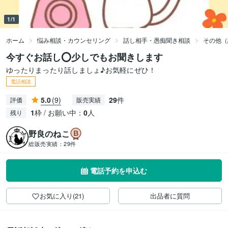
1/1
ホーム
悩み相談・カウンセリング
話し相手・愚痴聞き相談
その他（
今すぐお話し⭕️少しでもお聞きします
ゆったりまったり話しましょ♪お気軽にぜひ！
電話相談
5.0
(9)
29
件
評価
販売実績
1
枠 / お願い中：
0
人
残り
野良のねこ
総販売実績：
29件
電話予約を申込む
お気に入り(21)
出品者に質問