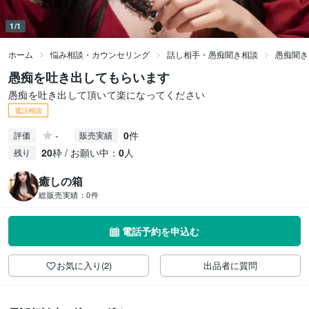
1/1
ホーム
悩み相談・カウンセリング
話し相手・愚痴聞き相談
愚痴聞き
愚痴を吐き出してもらいます
愚痴を吐き出して頂いて楽になってください
電話相談
-
0
件
評価
販売実績
20
枠 / お願い中：
0
人
残り
癒しの箱
総販売実績：
0件
電話予約を申込む
お気に入り(2)
出品者に質問