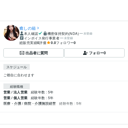
癒しの箱
本人確認
機密保持契約(NDA)
未登録
インボイス発行事業者
未登録
総販売実績
0
評価
0.0
フォロワー
0
出品者に質問
フォロー
0
スケジュール
ご都合に合わせます
経験職種
営業 / 法人営業
経験年数 : 5年
営業 / 個人営業
経験年数 : 5年
医療・介護 / 病院・介護施設経営
経験年数 : 5年