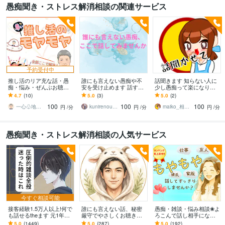
愚痴聞き・ストレス解消相談の関連サービス
予約受付中
推し活のリア充な話・愚
誰にも言えない愚痴や不
話聞きます 知らない人に
痴・悩み・ぜんぶお聴き
安を受け止めます 話すだ
少し愚痴って楽になりま
します すべて吐き出して
けで気持ちが軽くなる時
せんか？
4.7
(10)
5.0
(3)
5.0
(2)
推し活・推し事ライフを
間
100
100
100
サポートいたします。
一心♧地球に少し馴染みにくいカウンセラー
kunirenousagi
maiko_相談イラストレーター
円
/分
円
/分
円
/分
愚痴聞き・ストレス解消相談の人気サービス
今すぐ相談可能
接客経験1.5万人以上!何で
誰にも言えない話、秘密
愚痴・雑談・悩み相談❀よ
も話せるtheます 元1年以
厳守でやさしくお聴きし
ろこんで話し相手になり
上No.1ホストと気軽に雑
ます 恥ずかしい言えな
ます 職場の人間関係・仕
5.0
(1449)
5.0
(287)
5.0
(192)