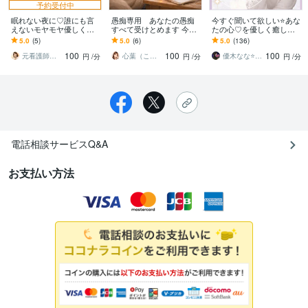
予約受付中
眠れない夜に♡誰にも言
愚痴専用 あなたの愚痴
今すぐ聞いて欲しい⭐️あな
えないモヤモヤ優しく聞
すべて受けとめます 今す
たの心♡を優しく癒しま
きます 話すだけで心がふ
ぐ、１分でも大丈夫。愚
す 悩み✨雑談✨愚痴✨秘密
5.0
(5)
5.0
(6)
5.0
(136)
っと軽くなる♪お喋りしま
痴を話すだけで心は軽く
✨どんなお話しでも♡聞か
100
100
100
しょう^ ^
なります。
せてくださいね
元看護師♡花奈（はな）の部屋
心葉（ここは）♡
優木なな⭐️エンパシー
円
/分
円
/分
円
/分
電話相談サービスQ&A
お支払い方法