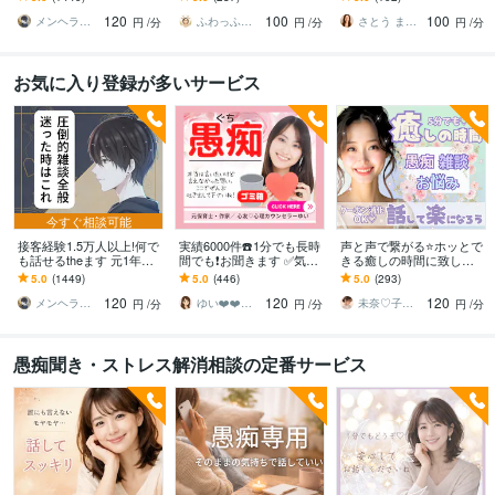
談！もちろん愚痴も歓迎
い・しんどい・本音→話
事・夫婦・親子❀どんなお
120
100
100
してスッキリ☘️
話もお聴きします❀
メンヘラ救世主 えの
ふわっふわのカシミヤ
さとう まり✤悩めるあなたのそばにいます
円
/分
円
/分
円
/分
お気に入り登録が多いサービス
今すぐ相談可能
接客経験1.5万人以上!何で
実績6000件☎️1分でも長時
声と声で繋がる⭐️ホッとで
も話せるtheます 元1年以
間でも❗️お聞きます ✅気持
きる癒しの時間に致しま
上No.1ホストと気軽に雑
ちわかって❗️⚡️イライラ⚡️も
す 泣いて笑って✨ありの
5.0
(1449)
5.0
(446)
5.0
(293)
談！もちろん愚痴も歓迎
やもや⚡️何でもOK♡
ままのあなたで♬気軽に
120
120
120
心のケアしましょ✨
メンヘラ救世主 えの
ゆい❤️❤️癒しの心友
未奈♡子供のようにありのままで⭐️
円
/分
円
/分
円
/分
愚痴聞き・ストレス解消相談の定番サービス