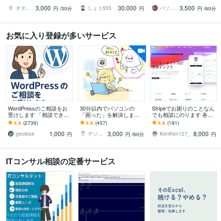
でもご相談ください。
で貴社AWS環境を継続的
でも相談可能です。Googl
3,000
30,000
3,500
に伴奏支援します！
eなど
オタもち／otamochi
しょう555
パソコントラブル対応のミライスコープ
円
/30分
円
円
/60分
お気に入り登録が多いサービス
WordPressのご相談をお
30分以内でパソコンの
Stripeでお困りのことなん
受けします 「相談できる
「困った」を解決します
でも相談にのります 各種
事」が主目的で結果とし
現役IT屋がパソコンの困
設定、サブスク、領収
4.9
(2739)
4.9
(457)
4.9
(191)
て解決が伴えば幸いです
りごとをスッキリさせま
書、クレジットカード等
1,000
3,000
8,000
す！
geoblue
デジネスラボ【ITの万事屋】
KenKen127_
円
円
/60分
円
ITコンサル相談の定番サービス